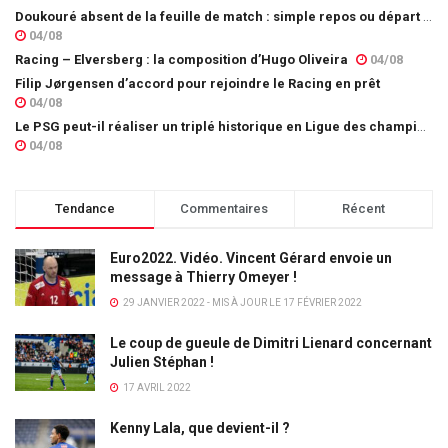
Doukouré absent de la feuille de match : simple repos ou départ imminent ?
04/08
Racing – Elversberg : la composition d’Hugo Oliveira
04/08
Filip Jørgensen d’accord pour rejoindre le Racing en prêt
04/08
Le PSG peut-il réaliser un triplé historique en Ligue des champions ?
04/08
Tendance
Commentaires
Récent
Euro2022. Vidéo. Vincent Gérard envoie un
message à Thierry Omeyer !
29 JANVIER 2022 - MIS À JOUR LE 17 FÉVRIER 2022
Le coup de gueule de Dimitri Lienard concernant
Julien Stéphan !
17 AVRIL 2022
Kenny Lala, que devient-il ?