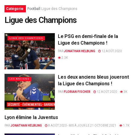
Catégorie
Football
Ligue des Champions
Ligue des Champions
Le PSG en demi-finale de la
LIGUE DES CHAMPIONS
Ligue des Champions !
PAR
JONATHAN HELBLING
12 AOÛT 2020
2.3K
Les deux anciens bleus joueront
LES ANCIENS
la Ligue des Champions !
PAR
FLORIAN FISCHER
12 AOÛT 2020
3K
Lyon élimine la Juventus
LIGUE DES CHAMPIONS
PAR
JONATHAN HELBLING
8 AOÛT 2020 - MIS À JOUR LE 21 OCTOBRE 2021
1.7K