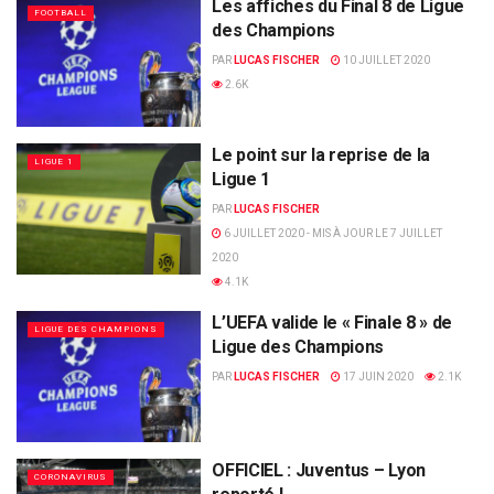
Les affiches du Final 8 de Ligue
FOOTBALL
des Champions
PAR
LUCAS FISCHER
10 JUILLET 2020
2.6K
Le point sur la reprise de la
LIGUE 1
Ligue 1
PAR
LUCAS FISCHER
6 JUILLET 2020 - MIS À JOUR LE 7 JUILLET
2020
4.1K
L’UEFA valide le « Finale 8 » de
LIGUE DES CHAMPIONS
Ligue des Champions
PAR
LUCAS FISCHER
17 JUIN 2020
2.1K
OFFICIEL : Juventus – Lyon
CORONAVIRUS