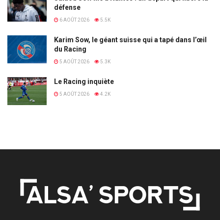
défense
6 AOÛT 2026
5.5K
Karim Sow, le géant suisse qui a tapé dans l’œil
du Racing
5 AOÛT 2026
5.3K
Le Racing inquiète
5 AOÛT 2026
4.2K