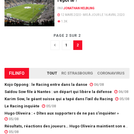
reporté !
PAR
JONATHAN HELBLING
12 MARS 2020 - MIS À JOUR LE 16 AVRIL 2020
1.3K
PAGE 2 SUR 2
1
2
FIL
INFO
TOUT
RC STRASBOURG
CORONAVIRUS
Kojo Oppong : le Racing entre dans la danse
06/08
Saïdou Sow file à Nantes : un départ qui libère la défense
06/08
Karim Sow, le géant suisse qui a tapé dans l’œil du Racing
05/08
Le Racing inquiète
05/08
Hugo Oliveira : « Dîtes aux supporters de ne pas s’inquiéter »
05/08
Résultats, réactions des joueurs… Hugo Oliveira maintient son exigence
05/08