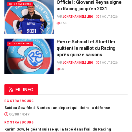
Officiel : Giovanni Reyna signe
RC STRASBOURG
au Racing jusqu’en 2031
PAR
JONATHAN HELBLING
4 AOÛT 2026
3.5K
Pierre Schmidt et Stoeffler
RC STRASBOURG
quittent le maillot du Racing
après quinze saisons
PAR
JONATHAN HELBLING
4 AOÛT 2026
5K
FIL INFO
RC STRASBOURG
Saïdou Sow file à Nantes : un départ qui libère la défense
06/08 14:47
RC STRASBOURG
Karim Sow, le géant suisse qui a tapé dans l’œil du Racing