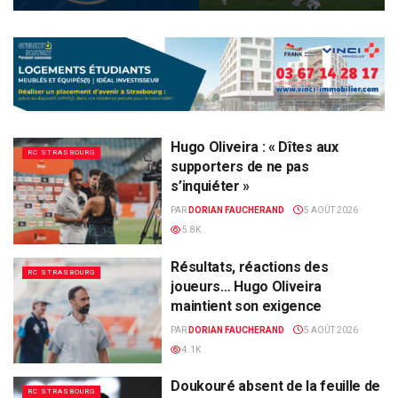
Hugo Oliveira : « Dîtes aux
RC STRASBOURG
supporters de ne pas
s’inquiéter »
PAR
DORIAN FAUCHERAND
5 AOÛT 2026
5.8K
Résultats, réactions des
RC STRASBOURG
joueurs… Hugo Oliveira
maintient son exigence
PAR
DORIAN FAUCHERAND
5 AOÛT 2026
4.1K
Doukouré absent de la feuille de
RC STRASBOURG