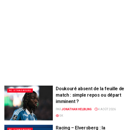
Doukouré absent de la feuille de
RC STRASBOURG
match : simple repos ou départ
imminent ?
PAR
JONATHAN HELBLING
4 AOÛT 2026
5K
Racing – Elversberg : la
RC STRASBOURG