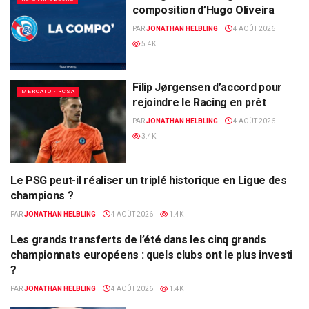
composition d’Hugo Oliveira
PAR
JONATHAN HELBLING
4 AOÛT 2026
5.4K
Filip Jørgensen d’accord pour
MERCATO - RCSA
rejoindre le Racing en prêt
PAR
JONATHAN HELBLING
4 AOÛT 2026
3.4K
Le PSG peut-il réaliser un triplé historique en Ligue des
ALSA'SPORTS
champions ?
PAR
JONATHAN HELBLING
4 AOÛT 2026
1.4K
Les grands transferts de l’été dans les cinq grands
ALSA'SPORTS
championnats européens : quels clubs ont le plus investi
?
PAR
JONATHAN HELBLING
4 AOÛT 2026
1.4K