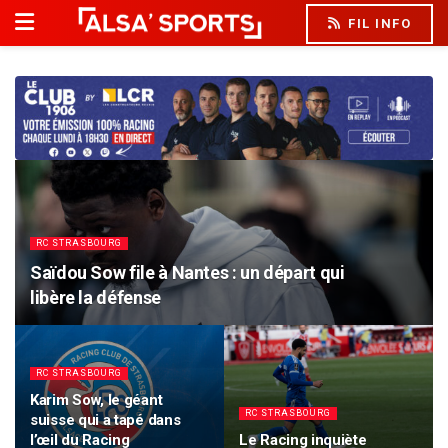
FIL INFO
RC STRASBOURG
Saïdou Sow file à Nantes : un départ qui
libère la défense
RC STRASBOURG
Karim Sow, le géant
RC STRASBOURG
suisse qui a tapé dans
l’œil du Racing
Le Racing inquiète