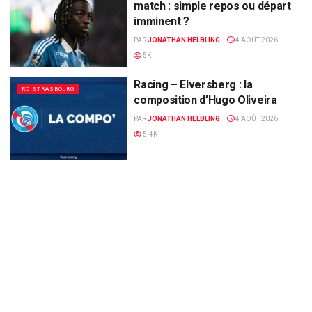
match : simple repos ou départ
imminent ?
PAR
JONATHAN HELBLING
4 AOÛT 2026
5K
Racing – Elversberg : la
RC STRASBOURG
composition d’Hugo Oliveira
PAR
JONATHAN HELBLING
4 AOÛT 2026
5.4K