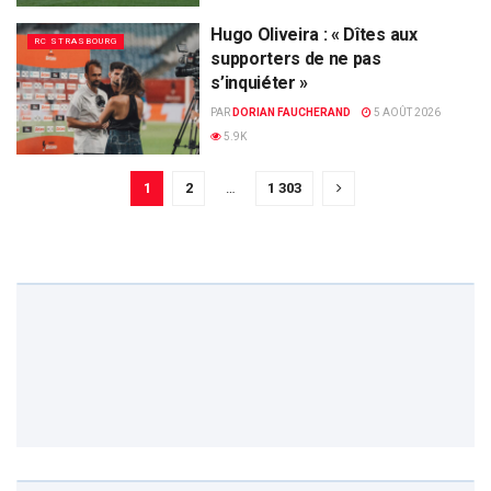
Hugo Oliveira : « Dîtes aux
RC STRASBOURG
supporters de ne pas
s’inquiéter »
PAR
DORIAN FAUCHERAND
5 AOÛT 2026
5.9K
1
2
…
1 303