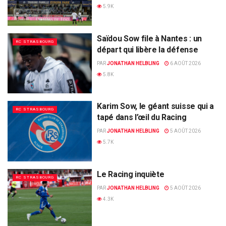
5.9K
Saïdou Sow file à Nantes : un
RC STRASBOURG
départ qui libère la défense
PAR
JONATHAN HELBLING
6 AOÛT 2026
5.8K
Karim Sow, le géant suisse qui a
RC STRASBOURG
tapé dans l’œil du Racing
PAR
JONATHAN HELBLING
5 AOÛT 2026
5.7K
Le Racing inquiète
RC STRASBOURG
PAR
JONATHAN HELBLING
5 AOÛT 2026
4.3K