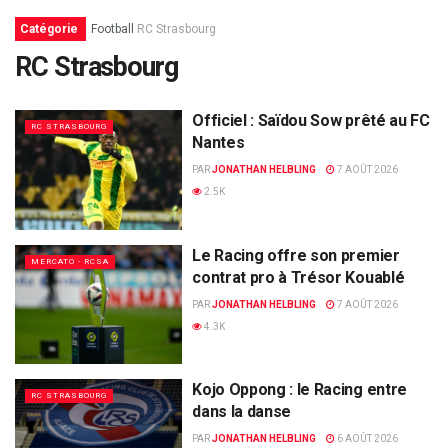
Catégorie
Football
RC Strasbourg
RC Strasbourg
Officiel : Saïdou Sow prêté au FC
RC STRASBOURG
Nantes
PAR
JONATHAN HELBLING
7 AOÛT 2026
2.5K
Le Racing offre son premier
MERCATO - RCSA
contrat pro à Trésor Kouablé
PAR
JONATHAN HELBLING
7 AOÛT 2026
4.3K
Kojo Oppong : le Racing entre
RC STRASBOURG
dans la danse
PAR
JONATHAN HELBLING
6 AOÛT 2026