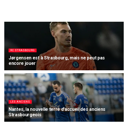
RC STRASBOURG
Jørgensen est à Strasbourg, mais ne peut pas
encore jouer
8 AOÛT 2026
4.3K
LES ANCIENS
Nantes, la nouvelle terre d’accueil des anciens
Strasbourgeois
7 AOÛT 2026
6.6K