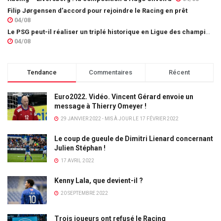
Filip Jørgensen d’accord pour rejoindre le Racing en prêt
04/08
Le PSG peut-il réaliser un triplé historique en Ligue des champions ?
04/08
Tendance
Commentaires
Récent
Euro2022. Vidéo. Vincent Gérard envoie un
message à Thierry Omeyer !
29 JANVIER 2022 - MIS À JOUR LE 17 FÉVRIER 2022
Le coup de gueule de Dimitri Lienard concernant
Julien Stéphan !
17 AVRIL 2022
Kenny Lala, que devient-il ?
20 SEPTEMBRE 2022
Trois joueurs ont refusé le Racing