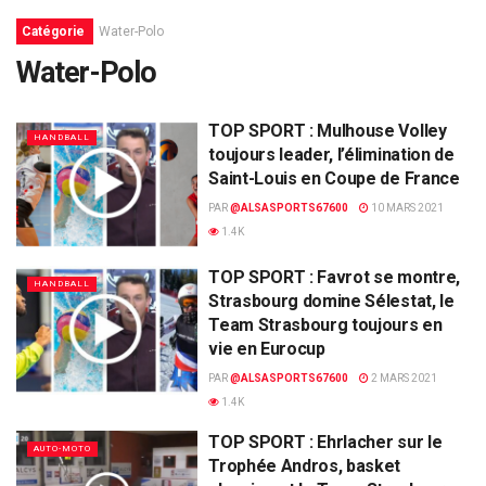
Catégorie
Water-Polo
Water-Polo
TOP SPORT : Mulhouse Volley
HANDBALL
toujours leader, l’élimination de
Saint-Louis en Coupe de France
PAR
@ALSASPORTS67600
10 MARS 2021
1.4K
TOP SPORT : Favrot se montre,
HANDBALL
Strasbourg domine Sélestat, le
Team Strasbourg toujours en
vie en Eurocup
PAR
@ALSASPORTS67600
2 MARS 2021
1.4K
TOP SPORT : Ehrlacher sur le
AUTO-MOTO
Trophée Andros, basket