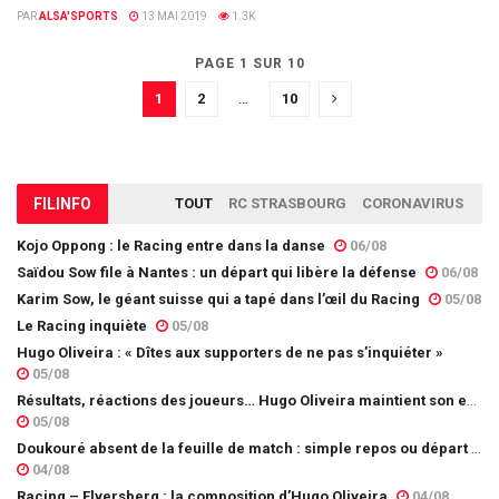
PAR
ALSA'SPORTS
13 MAI 2019
1.3K
PAGE 1 SUR 10
1
2
…
10
FIL
INFO
TOUT
RC STRASBOURG
CORONAVIRUS
Kojo Oppong : le Racing entre dans la danse
06/08
Saïdou Sow file à Nantes : un départ qui libère la défense
06/08
Karim Sow, le géant suisse qui a tapé dans l’œil du Racing
05/08
Le Racing inquiète
05/08
Hugo Oliveira : « Dîtes aux supporters de ne pas s’inquiéter »
05/08
Résultats, réactions des joueurs… Hugo Oliveira maintient son exigence
05/08
Doukouré absent de la feuille de match : simple repos ou départ imminent ?
04/08
Racing – Elversberg : la composition d’Hugo Oliveira
04/08