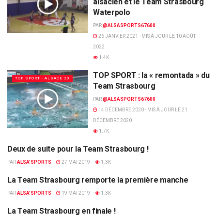
alsacien et le Team Strasbourg
Waterpolo
PAR
@ALSASPORTS67600
26 JANVIER 2021 - MIS À JOUR LE 10 AOÛT
2022
1.4K
TOP SPORT : la « remontada » du
TOP SPORT - ALSACE 20
Team Strasbourg
PAR
@ALSASPORTS67600
14 DÉCEMBRE 2020 - MIS À JOUR LE 21
DÉCEMBRE 2020
1.7K
Deux de suite pour la Team Strasbourg !
WATER-POLO
PAR
ALSA'SPORTS
27 MAI 2019
1.3K
La Team Strasbourg remporte la première manche
WATER-POLO
PAR
ALSA'SPORTS
19 MAI 2019
1.3K
La Team Strasbourg en finale !
WATER-POLO