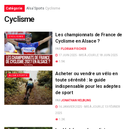
Catégorie
Alsa'Sports
Cyclisme
Cyclisme
Les championnats de France de
CYCLISME
Cyclisme en Alsace ?
PAR
FLORIAN FISCHER
17 JUIN 2025 - MIS À JOUR LE 18 JUIN 2025
1.9K
Acheter ou vendre un vélo en
ALSA'SPORTS
toute sérénité : le guide
indispensable pour les adeptes
de sport
PAR
JONATHAN HELBLING
16 JANVIER 2025 - MIS À JOUR LE 13 FÉVRIER
2025
1.3K