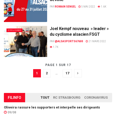
PAR
ROMAIN SENGEL
5 MAI 2022
1.6K
Joel Kempf nouveau » leader »
CYCLISME
du cyclisme alsacien FSGT
PAR
@ALSASPORTS67600
21 MARS 2022
1.7K
PAGE 1 SUR 17
1
2
…
17
FIL
INFO
TOUT
RC STRASBOURG
CORONAVIRUS
Oliveira rassure les supporters et interpelle ses dirigeants
09/08