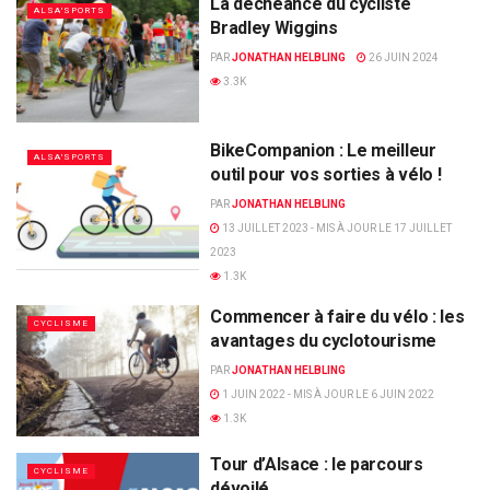
La déchéance du cycliste
ALSA'SPORTS
Bradley Wiggins
PAR
JONATHAN HELBLING
26 JUIN 2024
3.3K
BikeCompanion : Le meilleur
ALSA'SPORTS
outil pour vos sorties à vélo !
PAR
JONATHAN HELBLING
13 JUILLET 2023 - MIS À JOUR LE 17 JUILLET
2023
1.3K
Commencer à faire du vélo : les
CYCLISME
avantages du cyclotourisme
PAR
JONATHAN HELBLING
1 JUIN 2022 - MIS À JOUR LE 6 JUIN 2022
1.3K
Tour d’Alsace : le parcours
CYCLISME
dévoilé