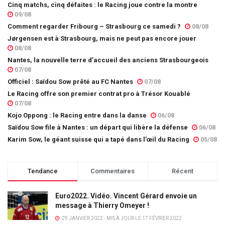
Cinq matchs, cinq défaites : le Racing joue contre la montre
09/08
Comment regarder Fribourg – Strasbourg ce samedi ?
08/08
Jørgensen est à Strasbourg, mais ne peut pas encore jouer
08/08
Nantes, la nouvelle terre d’accueil des anciens Strasbourgeois
07/08
Officiel : Saïdou Sow prêté au FC Nantes
07/08
Le Racing offre son premier contrat pro à Trésor Kouablé
07/08
Kojo Oppong : le Racing entre dans la danse
06/08
Saïdou Sow file à Nantes : un départ qui libère la défense
06/08
Karim Sow, le géant suisse qui a tapé dans l’œil du Racing
05/08
Tendance
Commentaires
Récent
Euro2022. Vidéo. Vincent Gérard envoie un
message à Thierry Omeyer !
29 JANVIER 2022 - MIS À JOUR LE 17 FÉVRIER 2022