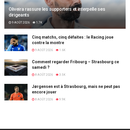
Oliveira rassure les supporters et interpelle ses
dirigeants
9 AOÛT 2026
1.7K
Cinq matchs, cinq défaites : le Racing joue
contre la montre
9 AOÛT 2026
1.6K
Comment regarder Fribourg – Strasbourg ce
samedi ?
8 AOÛT 2026
3.5K
Jørgensen est à Strasbourg, mais ne peut pas
encore jouer
8 AOÛT 2026
9.9K