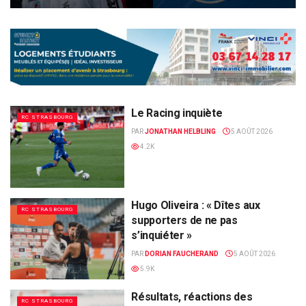
Le Racing inquiète
RC STRASBOURG
PAR
JONATHAN HELBLING
5 AOÛT 2026
4.2K
Hugo Oliveira : « Dîtes aux
RC STRASBOURG
supporters de ne pas
s’inquiéter »
PAR
DORIAN FAUCHERAND
5 AOÛT 2026
5.9K
Résultats, réactions des
RC STRASBOURG