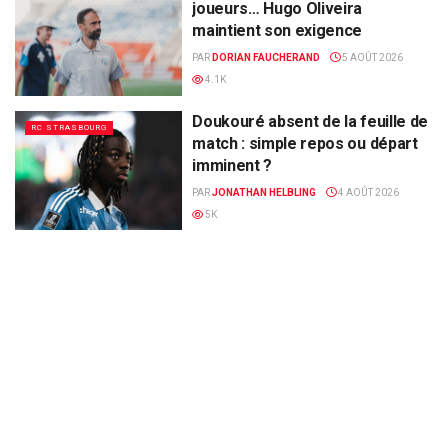
joueurs… Hugo Oliveira
maintient son exigence
PAR
DORIAN FAUCHERAND
5 AOÛT 2026
4.1K
Doukouré absent de la feuille de
RC STRASBOURG
match : simple repos ou départ
imminent ?
PAR
JONATHAN HELBLING
4 AOÛT 2026
5K