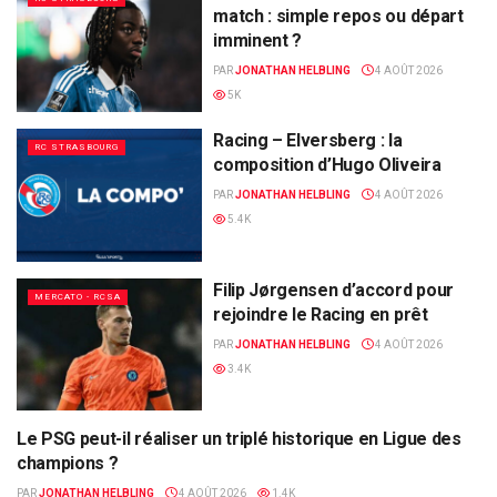
match : simple repos ou départ
imminent ?
PAR
JONATHAN HELBLING
4 AOÛT 2026
5K
Racing – Elversberg : la
RC STRASBOURG
composition d’Hugo Oliveira
PAR
JONATHAN HELBLING
4 AOÛT 2026
5.4K
Filip Jørgensen d’accord pour
MERCATO - RCSA
rejoindre le Racing en prêt
PAR
JONATHAN HELBLING
4 AOÛT 2026
3.4K
Le PSG peut-il réaliser un triplé historique en Ligue des
ALSA'SPORTS
champions ?
PAR
JONATHAN HELBLING
4 AOÛT 2026
1.4K