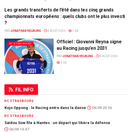
Les grands transferts de l’été dans les cinq grands
ALSA'SPORTS
championnats européens : quels clubs ont le plus investi
?
PAR
JONATHAN HELBLING
4 AOÛT 2026
1.4K
Officiel : Giovanni Reyna signe
RC STRASBOURG
au Racing jusqu’en 2031
PAR
JONATHAN HELBLING
4 AOÛT 2026
3.5K
FIL INFO
RC STRASBOURG
Kojo Oppong : le Racing entre dans la danse
06/08 20:56
RC STRASBOURG
Saïdou Sow file à Nantes : un départ qui libère la défense
06/08 14:47