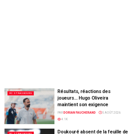
Résultats, réactions des
RC STRASBOURG
joueurs… Hugo Oliveira
maintient son exigence
PAR
DORIAN FAUCHERAND
5 AOÛT 2026
4.1K
Doukouré absent de la feuille de
RC STRASBOURG