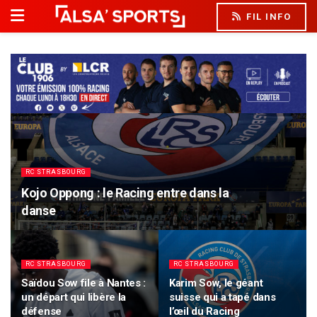
FIL INFO
RC STRASBOURG
Kojo Oppong : le Racing entre dans la
danse
RC STRASBOURG
RC STRASBOURG
Saïdou Sow file à Nantes :
Karim Sow, le géant
un départ qui libère la
suisse qui a tapé dans
défense
l’œil du Racing