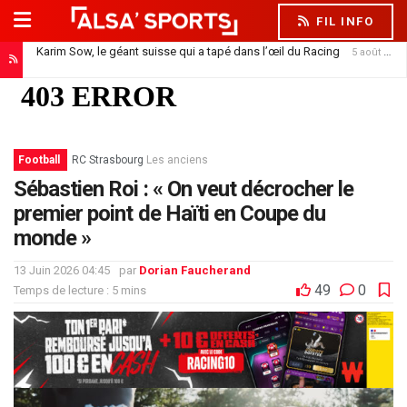
FIL INFO
Karim Sow, le géant suisse qui a tapé dans l’œil du Racing
5 août 2026
Football
RC Strasbourg
Les anciens
Sébastien Roi : « On veut décrocher le
premier point de Haïti en Coupe du
monde »
13 Juin 2026 04:45
par
Dorian Faucherand
49
0
Temps de lecture : 5 mins