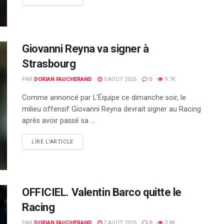
Giovanni Reyna va signer à
Strasbourg
PAR
DORIAN FAUCHERAND
3 AOÛT 2026
0
9.7K
Comme annoncé par L'Équipe ce dimanche soir, le
milieu offensif Giovanni Reyna devrait signer au Racing
après avoir passé sa ...
DETAILS
LIRE L'ARTICLE
OFFICIEL. Valentin Barco quitte le
Racing
PAR
DORIAN FAUCHERAND
2 AOÛT 2026
0
3.8K