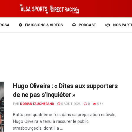
RCSA
ÉMISSIONS & VIDÉOS
PODCAST
NOS PART
Hugo Oliveira : « Dîtes aux supporters
de ne pas s’inquiéter »
PAR
DORIAN FAUCHERAND
5 AOÛT 2026
0
5.8K
Battu une quatrième fois dans sa préparation estivale,
Hugo Oliveira a tenu à rassurer le public
strasbourgeois, dont il a ...