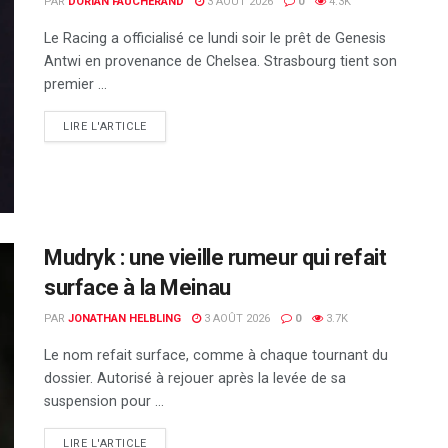
PAR
DORIAN FAUCHERAND
3 AOÛT 2026
0
4.3K
Le Racing a officialisé ce lundi soir le prêt de Genesis
Antwi en provenance de Chelsea. Strasbourg tient son
premier ...
DETAILS
LIRE L'ARTICLE
Mudryk : une vieille rumeur qui refait
surface à la Meinau
PAR
JONATHAN HELBLING
3 AOÛT 2026
0
3.7K
Le nom refait surface, comme à chaque tournant du
dossier. Autorisé à rejouer après la levée de sa
suspension pour ...
DETAILS
LIRE L'ARTICLE