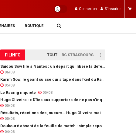
Connexion
S'inscrire
ENAIRES
BOUTIQUE
FIL
INFO
TOUT
RC STRASBOURG
Saïdou Sow file à Nantes : un départ qui libère la défense
06/08
Karim Sow, le géant suisse qui a tapé dans l’œil du Racing
05/08
Le Racing inquiète
05/08
Hugo Oliveira : « Dîtes aux supporters de ne pas s’inquiéter »
05/08
Résultats, réactions des joueurs… Hugo Oliveira maintient son exigence
05/08
Doukouré absent de la feuille de match : simple repos ou départ imminent ?
04/08