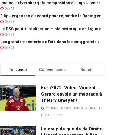
Racing – Elversberg : la composition d’Hugo Oliveira
04/08
Filip Jørgensen d’accord pour rejoindre le Racing en prêt
04/08
Le PSG peut-il réaliser un triplé historique en Ligue des champions ?
04/08
Les grands transferts de l’été dans les cinq grands championnats européens : quels clubs ont le plus investi ?
04/08
Tendance
Commentaires
Récent
Euro2022. Vidéo. Vincent
Gérard envoie un message à
Thierry Omeyer !
29 JANVIER 2022 - MIS À JOUR LE 17
FÉVRIER 2022
Le coup de gueule de Dimitri