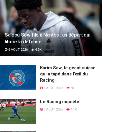
Saïdou Sow file à Nantes : un départ qui
libère la défense
6 AOÛT 2026
4.3K
Karim Sow, le géant suisse
qui a tapé dans l’œil du
Racing
5 AOÛT 2026
5K
Le Racing inquiète
5 AOÛT 2026
4.1K