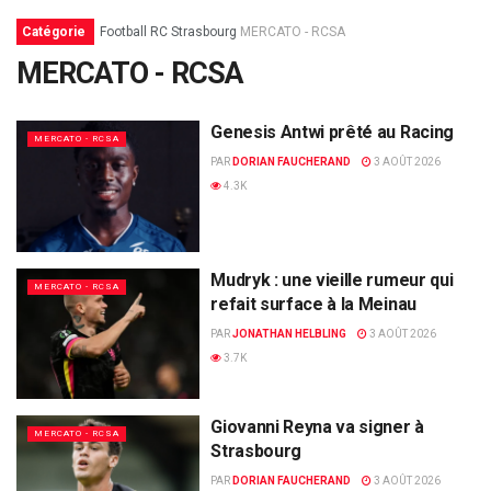
Catégorie
Football
RC Strasbourg
MERCATO - RCSA
MERCATO - RCSA
Genesis Antwi prêté au Racing
MERCATO - RCSA
PAR
DORIAN FAUCHERAND
3 AOÛT 2026
4.3K
Mudryk : une vieille rumeur qui
MERCATO - RCSA
refait surface à la Meinau
PAR
JONATHAN HELBLING
3 AOÛT 2026
3.7K
Giovanni Reyna va signer à
MERCATO - RCSA
Strasbourg
PAR
DORIAN FAUCHERAND
3 AOÛT 2026