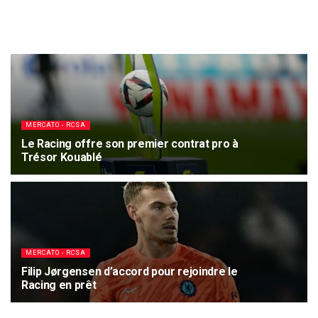
MERCATO - RCSA
Le Racing offre son premier contrat pro à
Trésor Kouablé
7 AOÛT 2026
3.9K
MERCATO - RCSA
Filip Jørgensen d’accord pour rejoindre le
Racing en prêt
4 AOÛT 2026
3.5K