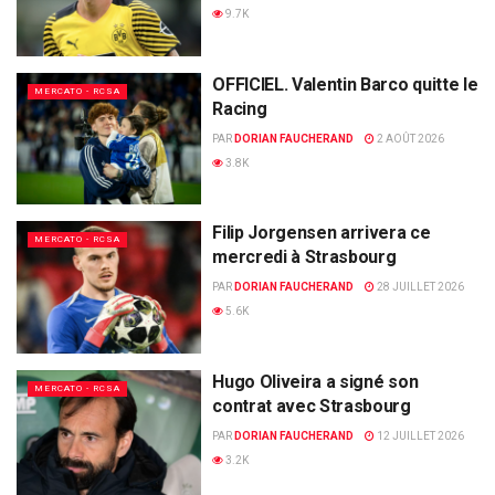
9.7K
OFFICIEL. Valentin Barco quitte le
MERCATO - RCSA
Racing
PAR
DORIAN FAUCHERAND
2 AOÛT 2026
3.8K
Filip Jorgensen arrivera ce
MERCATO - RCSA
mercredi à Strasbourg
PAR
DORIAN FAUCHERAND
28 JUILLET 2026
5.6K
Hugo Oliveira a signé son
MERCATO - RCSA
contrat avec Strasbourg
PAR
DORIAN FAUCHERAND
12 JUILLET 2026
3.2K