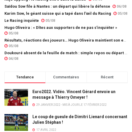
Saïdou Sow file à Nantes : un départ qui libère la défense
06/08
Karim Sow, le géant suisse qui a tapé dans l’œil du Racing
05/08
Le Racing inquiète
05/08
Hugo Oliveira : « Dîtes aux supporters de ne pas s’inquiéter »
05/08
Résultats, réactions des joueurs… Hugo Oliveira maintient son exigence
05/08
Doukouré absent de la feuille de match : simple repos ou départ imminent ?
04/08
Tendance
Commentaires
Récent
Euro2022. Vidéo. Vincent Gérard envoie un
message à Thierry Omeyer !
29 JANVIER 2022 - MIS À JOUR LE 17 FÉVRIER 2022
Le coup de gueule de Dimitri Lienard concernant
Julien Stéphan !
17 AVRIL 2022