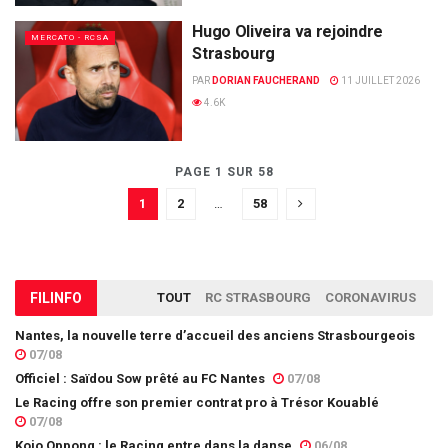
Hugo Oliveira va rejoindre
MERCATO - RCSA
Strasbourg
PAR
DORIAN FAUCHERAND
11 JUILLET 2026
4.6K
PAGE 1 SUR 58
1
2
…
58
FIL
INFO
TOUT
RC STRASBOURG
CORONAVIRUS
Nantes, la nouvelle terre d’accueil des anciens Strasbourgeois
07/08
Officiel : Saïdou Sow prêté au FC Nantes
07/08
Le Racing offre son premier contrat pro à Trésor Kouablé
07/08
Kojo Oppong : le Racing entre dans la danse
06/08