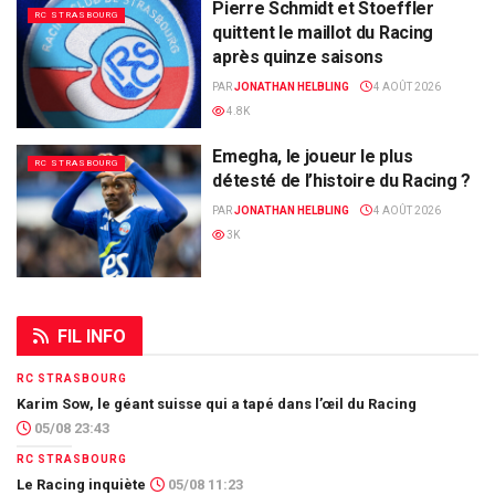
Pierre Schmidt et Stoeffler
RC STRASBOURG
quittent le maillot du Racing
après quinze saisons
PAR
JONATHAN HELBLING
4 AOÛT 2026
4.8K
Emegha, le joueur le plus
RC STRASBOURG
détesté de l’histoire du Racing ?
PAR
JONATHAN HELBLING
4 AOÛT 2026
3K
FIL INFO
RC STRASBOURG
Karim Sow, le géant suisse qui a tapé dans l’œil du Racing
05/08 23:43
RC STRASBOURG
Le Racing inquiète
05/08 11:23