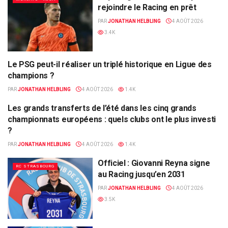
rejoindre le Racing en prêt
PAR
JONATHAN HELBLING
4 AOÛT 2026
3.4K
Le PSG peut-il réaliser un triplé historique en Ligue des
ALSA'SPORTS
champions ?
PAR
JONATHAN HELBLING
4 AOÛT 2026
1.4K
Les grands transferts de l’été dans les cinq grands
ALSA'SPORTS
championnats européens : quels clubs ont le plus investi
?
PAR
JONATHAN HELBLING
4 AOÛT 2026
1.4K
Officiel : Giovanni Reyna signe
RC STRASBOURG
au Racing jusqu’en 2031
PAR
JONATHAN HELBLING
4 AOÛT 2026
3.5K