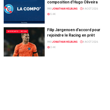
composition d’Hugo Oliveira
PAR
JONATHAN HELBLING
4 AOÛT 2026
5.4K
Filip Jørgensen d’accord pour
MERCATO - RCSA
rejoindre le Racing en prêt
PAR
JONATHAN HELBLING
4 AOÛT 2026
3.4K