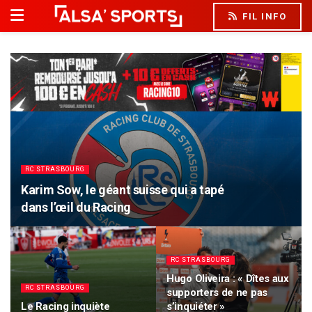
FIL INFO
RC STRASBOURG
Karim Sow, le géant suisse qui a tapé
dans l’œil du Racing
RC STRASBOURG
Hugo Oliveira : « Dîtes aux
RC STRASBOURG
supporters de ne pas
Le Racing inquiète
s’inquiéter »