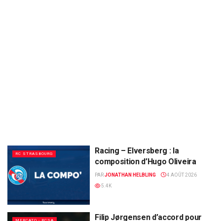
Racing – Elversberg : la
RC STRASBOURG
composition d’Hugo Oliveira
PAR
JONATHAN HELBLING
4 AOÛT 2026
5.4K
Filip Jørgensen d’accord pour
MERCATO - RCSA