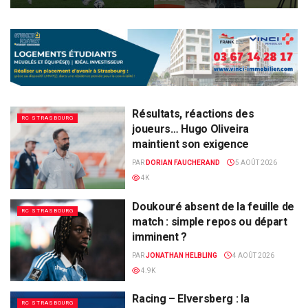
Résultats, réactions des
RC STRASBOURG
joueurs… Hugo Oliveira
maintient son exigence
PAR
DORIAN FAUCHERAND
5 AOÛT 2026
4K
Doukouré absent de la feuille de
RC STRASBOURG
match : simple repos ou départ
imminent ?
PAR
JONATHAN HELBLING
4 AOÛT 2026
4.9K
Racing – Elversberg : la
RC STRASBOURG