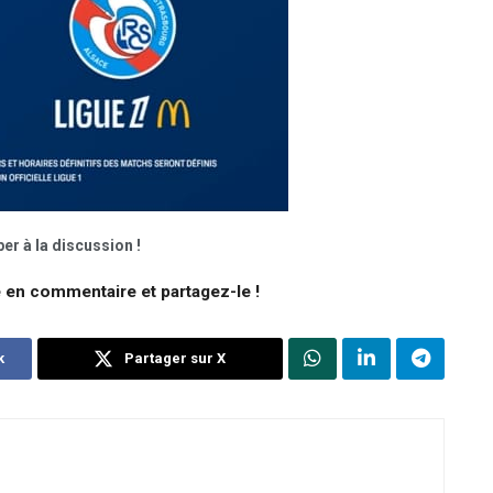
er à la discussion !
e en commentaire et partagez-le !
k
Partager sur X