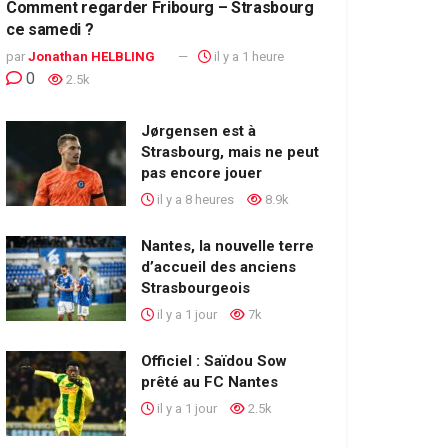
Comment regarder Fribourg – Strasbourg
ce samedi ?
par
Jonathan HELBLING
il y a 1 heure
0
2.5k
Jørgensen est à
Strasbourg, mais ne peut
pas encore jouer
il y a 8 heures
8.9k
Nantes, la nouvelle terre
d’accueil des anciens
Strasbourgeois
il y a 1 jour
7k
Officiel : Saïdou Sow
prêté au FC Nantes
il y a 1 jour
2.5k