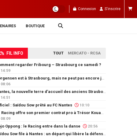
Connexion
S'inscrire
ENAIRES
BOUTIQUE
FIL INFO
TOUT
MERCATO - RCSA
mment regarder Fribourg – Strasbourg ce samedi ?
14:59
Jørgensen est à Strasbourg, mais ne peut pas encore jouer
08:06
Nantes, la nouvelle terre d’accueil des anciens Strasbourgeois
14:51
ficiel : Saïdou Sow prêté au FC Nantes
10:10
Le Racing offre son premier contrat pro à Trésor Kouablé
08:09
jo Oppong : le Racing entre dans la danse
20:56
Saïdou Sow file à Nantes : un départ qui libère la défense