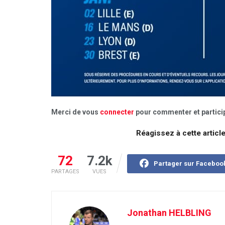
Merci de vous
connecter
pour commenter et particip
Réagissez à cette articl
72
7.2k
Partager sur Faceboo
PARTAGES
VUES
Jonathan HELBLING