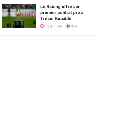
Le Racing offre son
premier contrat pro à
Trésor Kouablé
il y a 1 jour
4.4k