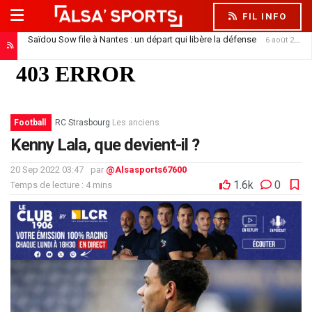
FIL INFO
Saïdou Sow file à Nantes : un départ qui libère la défense
6 août 2026
Football
RC Strasbourg
Les anciens
Kenny Lala, que devient-il ?
20 Sep 2022 03:47
par
@Alsasports67600
1.6k
0
Temps de lecture : 4 mins