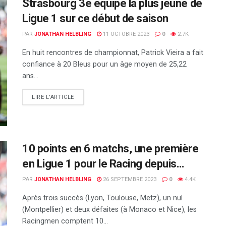
Strasbourg 3e équipe la plus jeune de
Ligue 1 sur ce début de saison
PAR
JONATHAN HELBLING
11 OCTOBRE 2023
0
2.7K
En huit rencontres de championnat, Patrick Vieira a fait
confiance à 20 Bleus pour un âge moyen de 25,22
ans...
DETAILS
LIRE L'ARTICLE
10 points en 6 matchs, une première
en Ligue 1 pour le Racing depuis…
PAR
JONATHAN HELBLING
26 SEPTEMBRE 2023
0
4.4K
Après trois succès (Lyon, Toulouse, Metz), un nul
(Montpellier) et deux défaites (à Monaco et Nice), les
Racingmen comptent 10...