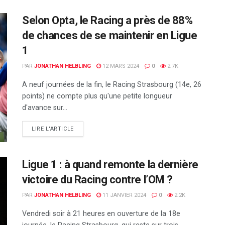
Selon Opta, le Racing a près de 88%
de chances de se maintenir en Ligue
1
PAR
JONATHAN HELBLING
12 MARS 2024
0
2.7K
A neuf journées de la fin, le Racing Strasbourg (14e, 26
points) ne compte plus qu'une petite longueur
d'avance sur...
DETAILS
LIRE L'ARTICLE
Ligue 1 : à quand remonte la dernière
victoire du Racing contre l’OM ?
PAR
JONATHAN HELBLING
11 JANVIER 2024
0
2.2K
Vendredi soir à 21 heures en ouverture de la 18e