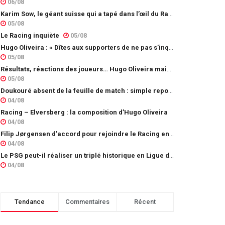
06/08
Karim Sow, le géant suisse qui a tapé dans l’œil du Racing
05/08
Le Racing inquiète
05/08
Hugo Oliveira : « Dîtes aux supporters de ne pas s’inquiéter »
05/08
Résultats, réactions des joueurs… Hugo Oliveira maintient son exigence
05/08
Doukouré absent de la feuille de match : simple repos ou départ imminent ?
04/08
Racing – Elversberg : la composition d’Hugo Oliveira
04/08
Filip Jørgensen d’accord pour rejoindre le Racing en prêt
04/08
Le PSG peut-il réaliser un triplé historique en Ligue des champions ?
04/08
Tendance
Commentaires
Récent