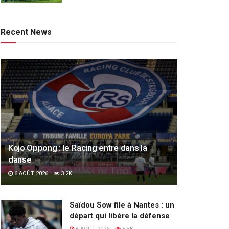
Recent News
Kojo Oppong : le Racing entre dans la
danse
6 AOÛT 2026
3.2K
Saïdou Sow file à Nantes : un
départ qui libère la défense