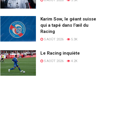
6 AOÛT 2026
5.5K
Karim Sow, le géant suisse
qui a tapé dans l’œil du
Racing
5 AOÛT 2026
5.3K
Le Racing inquiète
5 AOÛT 2026
4.2K