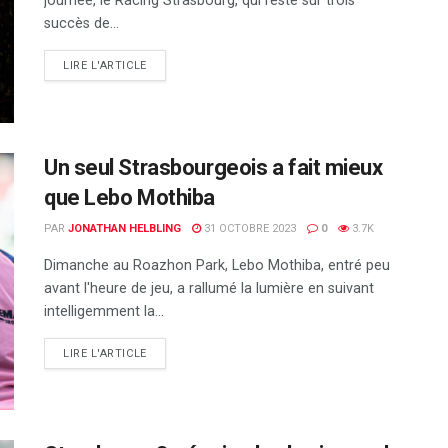
journée, le Racing Strasbourg, qui reste sur trois
succès de...
DETAILS
LIRE L'ARTICLE
Un seul Strasbourgeois a fait mieux
que Lebo Mothiba
PAR
JONATHAN HELBLING
31 OCTOBRE 2023
0
3.7K
Dimanche au Roazhon Park, Lebo Mothiba, entré peu
avant l'heure de jeu, a rallumé la lumière en suivant
intelligemment la...
DETAILS
LIRE L'ARTICLE