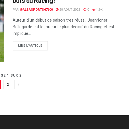
buts du Racing !
PAR
@ALSASPORTS67600
28 AOÛT 2023
0
1.9K
Auteur d’un début de saison très réussi, Jeanricner
Bellegarde est le joueur le plus décisif du Racing et est
impliqué...
DETAILS
LIRE L'ARTICLE
GE 1 SUR 2
2