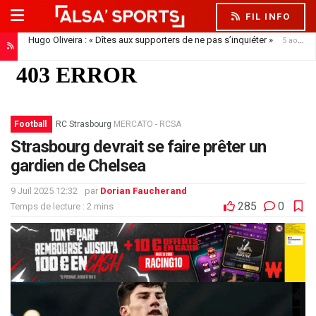
FIL INFO
Hugo Oliveira : « Dîtes aux supporters de ne pas s’inquiéter »
5 août 2026
Football
RC Strasbourg
MERCATO - RCSA
Strasbourg devrait se faire prêter un
gardien de Chelsea
9 Juil 2025 12:32
par
Dorian Faucherand
285
0
Temps de lecture : 2 mins