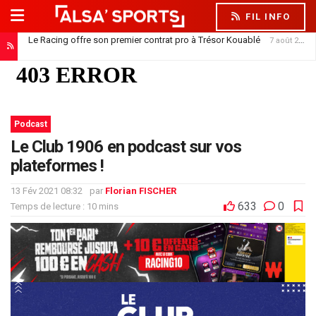
FIL INFO
Le Racing offre son premier contrat pro à Trésor Kouablé
7 août 2026
Podcast
Le Club 1906 en podcast sur vos
plateformes !
13 Fév 2021 08:32
par
Florian FISCHER
633
0
Temps de lecture : 10 mins