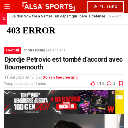
FIL INFO
Saïdou Sow file à Nantes : un départ qui libère la défense
6 août 2026
Karim Sow, le géant suisse qui a tapé dans l’œil du Racing
5 août 2026
Football
RC Strasbourg
Les anciens
Djordje Petrovic est tombé d’accord avec
Bournemouth
11 Juil 2025 09:48
par
Dorian Faucherand
114
0
Temps de lecture : 4 mins