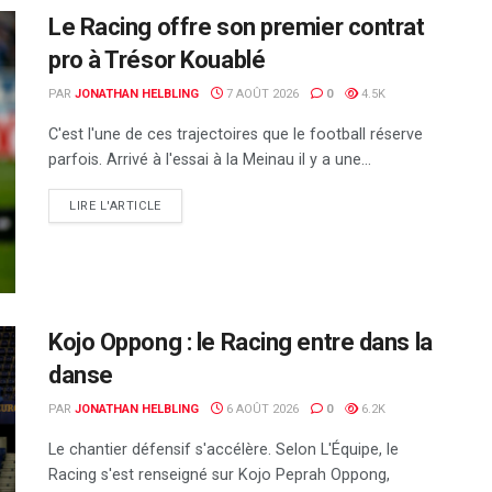
Le Racing offre son premier contrat
pro à Trésor Kouablé
PAR
JONATHAN HELBLING
7 AOÛT 2026
0
4.5K
C'est l'une de ces trajectoires que le football réserve
parfois. Arrivé à l'essai à la Meinau il y a une...
DETAILS
LIRE L'ARTICLE
Kojo Oppong : le Racing entre dans la
danse
PAR
JONATHAN HELBLING
6 AOÛT 2026
0
6.2K
Le chantier défensif s'accélère. Selon L'Équipe, le
Racing s'est renseigné sur Kojo Peprah Oppong,