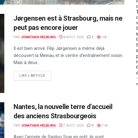
Jørgensen est à Strasbourg, mais ne
peut pas encore jouer
PAR
JONATHAN HELBLING
8 AOÛT 2026
2
10K
Il est bien arrivé. Filip Jørgensen a même déjà
découvert la Meinau et le centre d'entraînement voisin.
Mais à deux...
DETAILS
LIRE L'ARTICLE
Nantes, la nouvelle terre d’accueil
des anciens Strasbourgeois
PAR
JONATHAN HELBLING
7 AOÛT 2026
0
7.4K
Avec l'arrivée de Saïdou Sow en prêt, ils sont