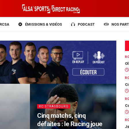
RCSA
ÉMISSIONS & VIDÉOS
PODCAST
NOS PART
R
Ol
R
Ci
R
Co
RC STRASBOURG
Cinq matchs, cinq
R
défaites : le Racing joue
Jø