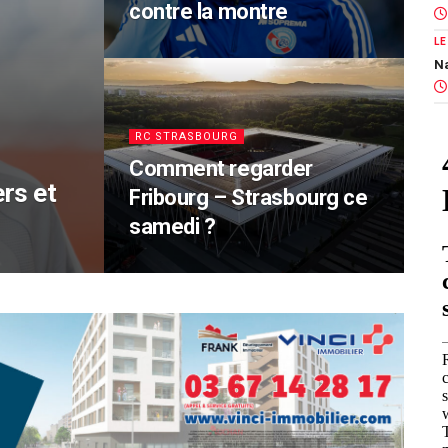
contre la montre
LE
Na
RC STRASBOURG
Comment regarder
ers et
Fribourg – Strasbourg ce
samedi ?