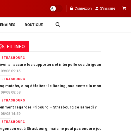
Connexion
S'inscrire
ENAIRES
BOUTIQUE
FIL INFO
C STRASBOURG
iveira rassure les supporters et interpelle ses dirigeants
09/08 09:15
C STRASBOURG
nq matchs, cinq défaites : le Racing joue contre la montre
09/08 08:58
C STRASBOURG
mment regarder Fribourg – Strasbourg ce samedi ?
08/08 14:59
C STRASBOURG
rgensen est à Strasbourg, mais ne peut pas encore jouer