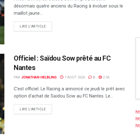
désormais quatre anciens du Racing à évoluer sous le
maillot jaune...
DETAILS
LIRE L'ARTICLE
Officiel : Saïdou Sow prêté au FC
Nantes
PAR
JONATHAN HELBLING
7 AOÛT 2026
0
2.5K
C'est officiel. Le Racing a annoncé ce jeudi le prêt avec
option d'achat de Saïdou Sow au FC Nantes. Le...
DETAILS
LIRE L'ARTICLE
ht
ht
ht