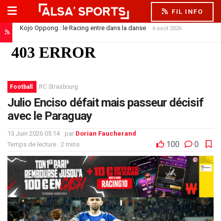
FIL INFO
Kojo Oppong : le Racing entre dans la danse
6 août 2026
Football
RC Strasbourg
Julio Enciso défait mais passeur décisif
avec le Paraguay
13 Juin 2026 05:14
par
Dorian Faucherand
100
0
Temps de lecture : 2 mins