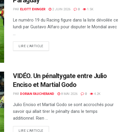
Paraguay
PAR
ELIOTT EHINGER
2 JUIN 2026
0
1.5K
Le numéro 19 du Racing figure dans la liste dévoilée ce
lundi par Gustavo Alfaro pour disputer le Mondial avec
...
DETAILS
LIRE L'ARTICLE
VIDÉO. Un pénaltygate entre Julio
Enciso et Martial Godo
PAR
DORIAN FAUCHERAND
8 MAI 2026
0
4.2K
Julio Enciso et Martial Godo se sont accrochés pour
savoir qui allait tirer le pénalty dans le temps
additionnel. Rien ...
DETAILS
LIRE L'ARTICLE