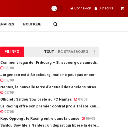
Connexion
S'inscrire
ENAIRES
BOUTIQUE
FIL
INFO
TOUT
RC STRASBOURG
Comment regarder Fribourg – Strasbourg ce samedi ?
08/08
Jørgensen est à Strasbourg, mais ne peut pas encore jouer
08/08
Nantes, la nouvelle terre d’accueil des anciens Strasbourgeois
07/08
Officiel : Saïdou Sow prêté au FC Nantes
07/08
Le Racing offre son premier contrat pro à Trésor Kouablé
07/08
Kojo Oppong : le Racing entre dans la danse
06/08
Saïdou Sow file à Nantes : un départ qui libère la défense