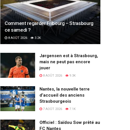
Comment regarder Fribourg – Strasbourg
ce samedi ?
8 AOÛT 2026
3.2K
Jørgensen est à Strasbourg,
mais ne peut pas encore
jouer
8 AOÛT 2026
9.3K
Nantes, la nouvelle terre
d’accueil des anciens
Strasbourgeois
7 AOÛT 2026
7.1K
Officiel : Saïdou Sow prêté au
FC Nantes