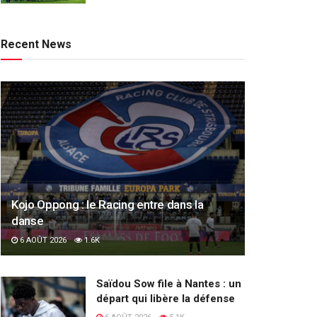
Recent News
Kojo Oppong : le Racing entre dans la
danse
6 AOÛT 2026
1.6K
Saïdou Sow file à Nantes : un
départ qui libère la défense