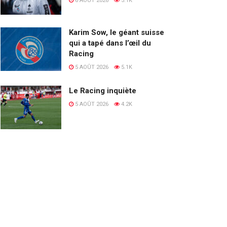
6 AOÛT 2026
5.1K
Karim Sow, le géant suisse
qui a tapé dans l’œil du
Racing
5 AOÛT 2026
5.1K
Le Racing inquiète
5 AOÛT 2026
4.2K