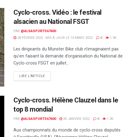
Cyclo-cross. Vidéo : le festival
alsacien au National FSGT
PAR
@ALSASPORTS67600
28 FÉVRIER 2022 - MIS À JOUR LE 10 MARS 2022
0
1.9K
Les dirigeants du Munster Bike club n’imaginaient pas
qu’en faisant la demande d’organisation du National de
Cyclo-cross FSGT en juillet...
DETAILS
LIRE L'ARTICLE
Cyclo-cross. Hélène Clauzel dans le
top 8 mondial
PAR
@ALSASPORTS67600
30 JANVIER 2022
0
1.3K
Aux championnats du monde de cyclo-cross disputés