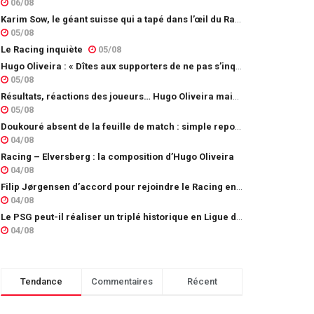
06/08
Karim Sow, le géant suisse qui a tapé dans l’œil du Racing
05/08
Le Racing inquiète
05/08
Hugo Oliveira : « Dîtes aux supporters de ne pas s’inquiéter »
05/08
Résultats, réactions des joueurs… Hugo Oliveira maintient son exigence
05/08
Doukouré absent de la feuille de match : simple repos ou départ imminent ?
04/08
Racing – Elversberg : la composition d’Hugo Oliveira
04/08
Filip Jørgensen d’accord pour rejoindre le Racing en prêt
04/08
Le PSG peut-il réaliser un triplé historique en Ligue des champions ?
04/08
Tendance
Commentaires
Récent