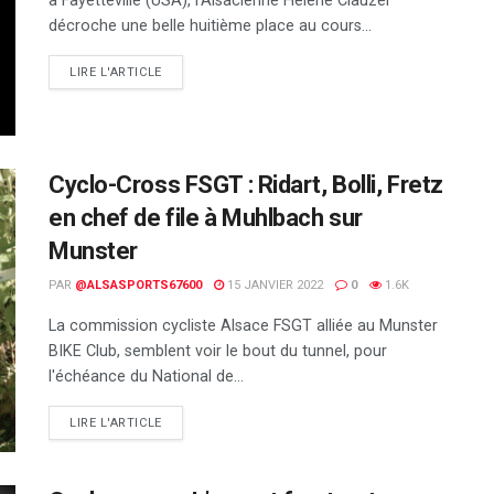
à Fayetteville (USA), l'Alsacienne Hélène Clauzel
décroche une belle huitième place au cours...
DETAILS
LIRE L'ARTICLE
Cyclo-Cross FSGT : Ridart, Bolli, Fretz
en chef de file à Muhlbach sur
Munster
PAR
@ALSASPORTS67600
15 JANVIER 2022
0
1.6K
La commission cycliste Alsace FSGT alliée au Munster
BIKE Club, semblent voir le bout du tunnel, pour
l'échéance du National de...
DETAILS
LIRE L'ARTICLE