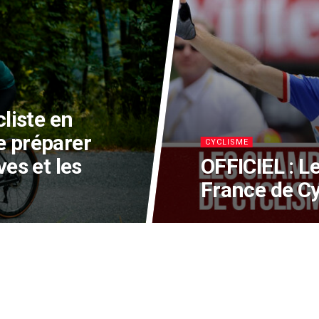
cliste en
e préparer
CYCLISME
ves et les
OFFICIEL : 
France de Cy