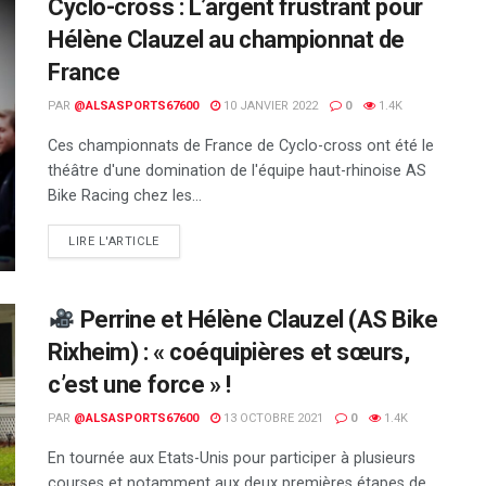
Cyclo-cross : L’argent frustrant pour
Hélène Clauzel au championnat de
France
PAR
@ALSASPORTS67600
10 JANVIER 2022
0
1.4K
Ces championnats de France de Cyclo-cross ont été le
théâtre d'une domination de l'équipe haut-rhinoise AS
Bike Racing chez les...
DETAILS
LIRE L'ARTICLE
Perrine et Hélène Clauzel (AS Bike
Rixheim) : « coéquipières et sœurs,
c’est une force » !
PAR
@ALSASPORTS67600
13 OCTOBRE 2021
0
1.4K
En tournée aux Etats-Unis pour participer à plusieurs
courses et notamment aux deux premières étapes de