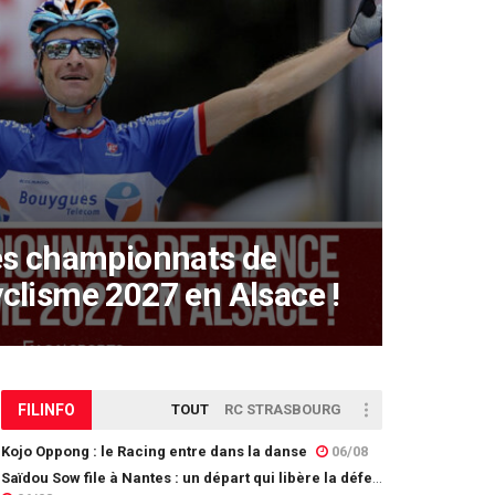
Les championnats de
clisme 2027 en Alsace !
FIL
INFO
TOUT
RC STRASBOURG
Kojo Oppong : le Racing entre dans la danse
06/08
Saïdou Sow file à Nantes : un départ qui libère la défense