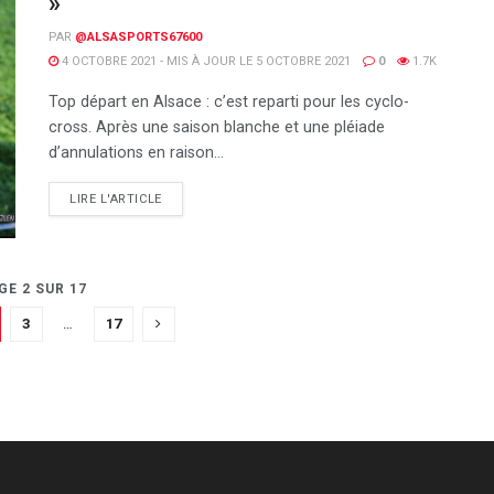
»
PAR
@ALSASPORTS67600
4 OCTOBRE 2021 - MIS À JOUR LE 5 OCTOBRE 2021
0
1.7K
Top départ en Alsace : c’est reparti pour les cyclo-
cross. Après une saison blanche et une pléiade
d’annulations en raison...
DETAILS
LIRE L'ARTICLE
GE 2 SUR 17
3
…
17