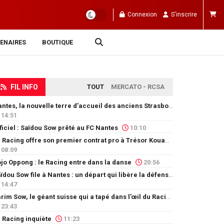
Connexion
S'inscrire
ENAIRES
BOUTIQUE
FIL INFO
TOUT
MERCATO - RCSA
Nantes, la nouvelle terre d’accueil des anciens Strasbourgeois
14:51
ficiel : Saïdou Sow prêté au FC Nantes
10:10
Le Racing offre son premier contrat pro à Trésor Kouablé
08:09
jo Oppong : le Racing entre dans la danse
20:56
Saïdou Sow file à Nantes : un départ qui libère la défense
14:47
Karim Sow, le géant suisse qui a tapé dans l’œil du Racing
23:43
 Racing inquiète
11:23