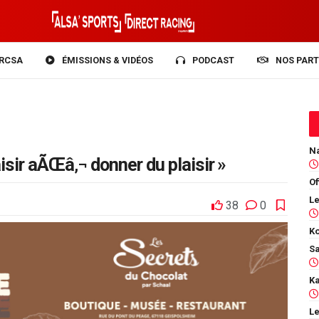
RCSA
ÉMISSIONS & VIDÉOS
PODCAST
NOS PART
aisir aÃŒâ‚¬ donner du plaisir »
Of
38
0
Ko
Le