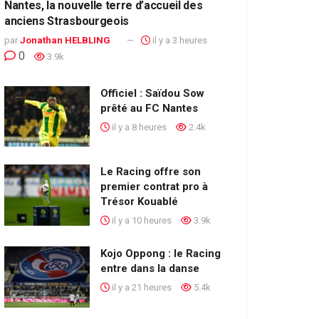
Nantes, la nouvelle terre d’accueil des
anciens Strasbourgeois
par
Jonathan HELBLING
il y a 3 heures
0
3.9k
Officiel : Saïdou Sow
prêté au FC Nantes
il y a 8 heures
2.4k
Le Racing offre son
premier contrat pro à
Trésor Kouablé
il y a 10 heures
3.9k
Kojo Oppong : le Racing
entre dans la danse
il y a 21 heures
5.4k