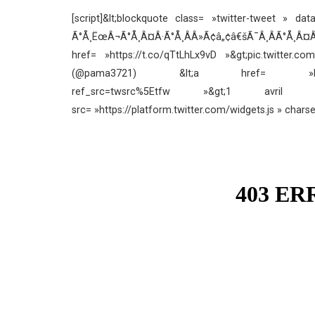
[script]&lt;blockquote class= »twitter-tweet » da
Ã°Å¸ËœÂ¬Ã°Å¸Â¤Â·Ã°Å¸ÂÂ»‍Ã¢â„¢â€šÃ¯
href= »https://t.co/qTtLhLx9vD »&gt;pic.twitter.c
(@pama3721) &lt;a href= »https://twit
ref_src=twsrc%5Etfw »&gt;1 avril 2019&
src= »https://platform.twitter.com/widgets.js » charset=