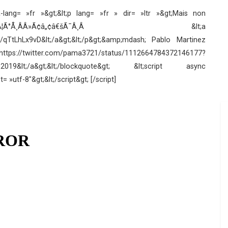
ta-lang= »fr »&gt;&lt;p lang= »fr » dir= »ltr »&gt;Mais non
Â¸ÂÃ°Å¸Â¤Â¦Ã°Å¸ÂÂ»‍Ã¢â„¢â€šÃ¯Â¸Â &lt;a
om/qTtLhLx9vD&lt;/a&gt;&lt;/p&gt;&amp;mdash; Pablo Martinez
ter.com/pama3721/status/1112664784372146177?
lt;/a&gt;&lt;/blockquote&gt; &lt;script async
 »utf-8″&gt;&lt;/script&gt; [/script]