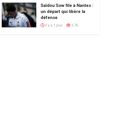
Saïdou Sow file à Nantes :
un départ qui libère la
défense
il y a 1 jour
5.7k