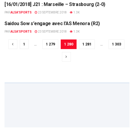
[16/01/2018] J21 : Marseille – Strasbourg (2-0)
RC STRASBOURG
PAR
ALSA'SPORTS
23 SEPTEMBRE 2018
1.3K
Saidou Sow s’engage avec l’AS Menora (R2)
LES ANCIENS
PAR
ALSA'SPORTS
23 SEPTEMBRE 2018
1.3K
1
…
1 279
1 280
1 281
…
1 303