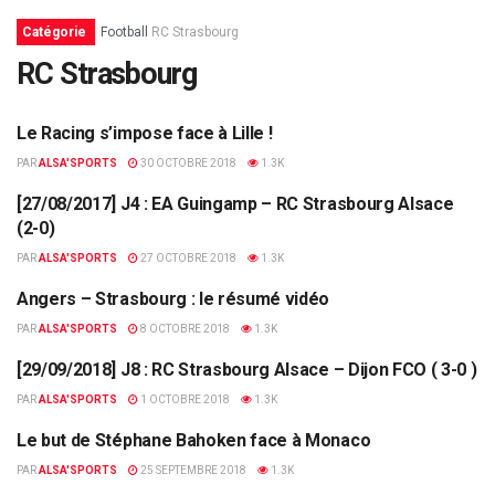
Catégorie
Football
RC Strasbourg
RC Strasbourg
Le Racing s’impose face à Lille !
RC STRASBOURG
PAR
ALSA'SPORTS
30 OCTOBRE 2018
1.3K
[27/08/2017] J4 : EA Guingamp – RC Strasbourg Alsace
RC STRASBOURG
(2-0)
PAR
ALSA'SPORTS
27 OCTOBRE 2018
1.3K
Angers – Strasbourg : le résumé vidéo
RC STRASBOURG
PAR
ALSA'SPORTS
8 OCTOBRE 2018
1.3K
[29/09/2018] J8 : RC Strasbourg Alsace – Dijon FCO ( 3-0 )
RC STRASBOURG
PAR
ALSA'SPORTS
1 OCTOBRE 2018
1.3K
Le but de Stéphane Bahoken face à Monaco
LES ANCIENS
PAR
ALSA'SPORTS
25 SEPTEMBRE 2018
1.3K