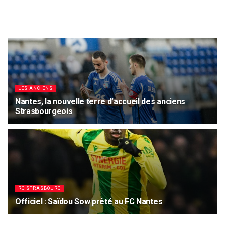
LES ANCIENS
Nantes, la nouvelle terre d’accueil des anciens
Strasbourgeois
7 AOÛT 2026
5.4K
RC STRASBOURG
Officiel : Saïdou Sow prêté au FC Nantes
7 AOÛT 2026
2.5K