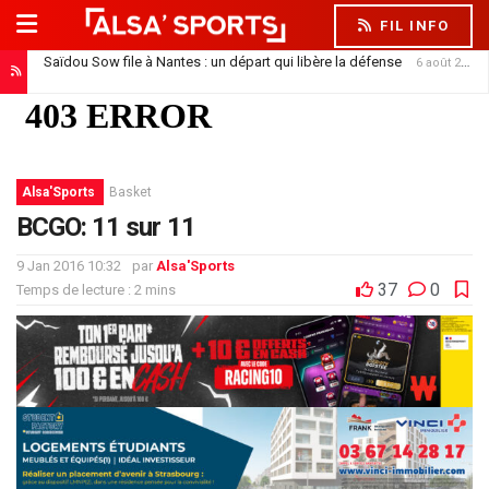
FIL INFO
Saïdou Sow file à Nantes : un départ qui libère la défense
6 août 2026
Alsa'Sports
Basket
BCGO: 11 sur 11
9 Jan 2016 10:32
par
Alsa'Sports
37
0
Temps de lecture : 2 mins