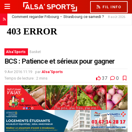
FIL INFO
Comment regarder Fribourg – Strasbourg ce samedi ?
8 août 2026
Alsa'Sports
Basket
BCS : Patience et sérieux pour gagner
9 Avr 2016 11:19
par
Alsa'Sports
37
0
Temps de lecture : 2 mins