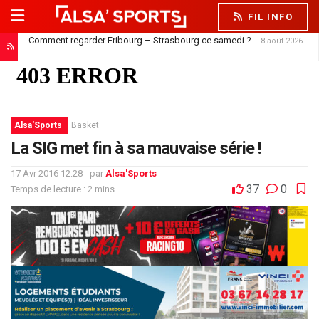
FIL INFO
Comment regarder Fribourg – Strasbourg ce samedi ?
8 août 2026
Alsa'Sports
Basket
La SIG met fin à sa mauvaise série !
17 Avr 2016 12:28
par
Alsa'Sports
37
0
Temps de lecture : 2 mins