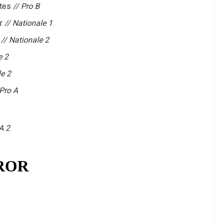
tes
// Pro B
er
// Nationale 1
f
// Nationale 2
e 2
le 2
 Pro A
A 2