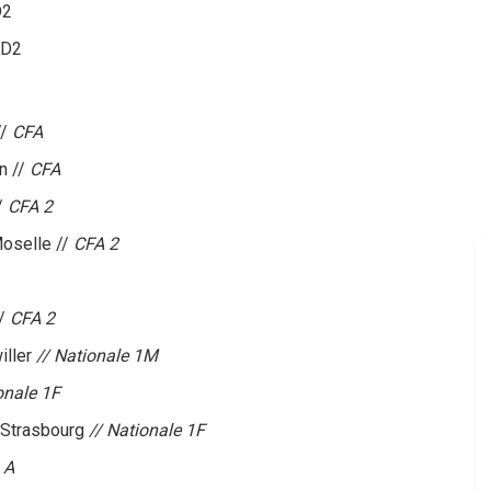
D2
 D2
//
CFA
n //
CFA
//
CFA 2
oselle //
CFA 2
//
CFA 2
iller
// Nationale 1M
onale 1F
 Strasbourg
// Nationale 1F
 A