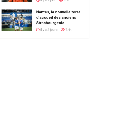
il y a 1 jour
10k
Nantes, la nouvelle terre
d’accueil des anciens
Strasbourgeois
il y a 2 jours
7.4k