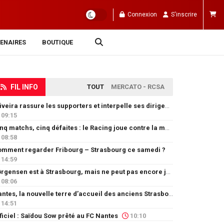
Connexion
S'inscrire
ENAIRES
BOUTIQUE
FIL INFO
TOUT
MERCATO - RCSA
Oliveira rassure les supporters et interpelle ses dirigeants
09:15
Cinq matchs, cinq défaites : le Racing joue contre la montre
08:58
mment regarder Fribourg – Strasbourg ce samedi ?
14:59
Jørgensen est à Strasbourg, mais ne peut pas encore jouer
08:06
Nantes, la nouvelle terre d’accueil des anciens Strasbourgeois
14:51
ficiel : Saïdou Sow prêté au FC Nantes
10:10