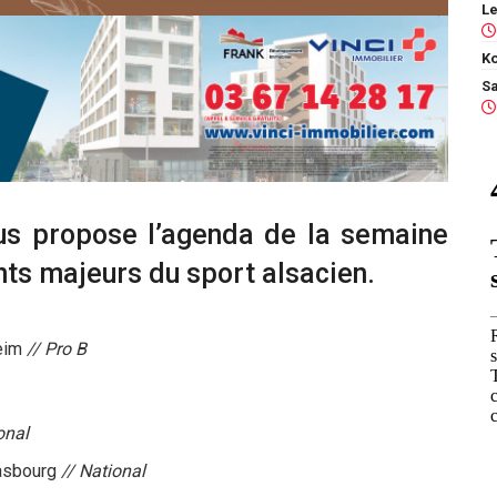
Ko
ous propose l’agenda de la semaine
ts majeurs du sport alsacien.
eim
// Pro B
onal
rasbourg
// National