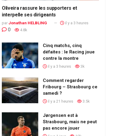
Oliveira rassure les supporters et
interpelle ses dirigeants
par
Jonathan HELBLING
il y a 3 heures
0
4.8k
Cinq matchs, cinq
défaites : le Racing joue
contre la montre
il y a 3 heures
3k
Comment regarder
Fribourg – Strasbourg ce
samedi ?
il y a 21 heures
3.5k
Jørgensen est à
Strasbourg, mais ne peut
pas encore jouer