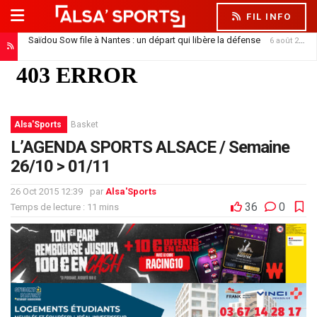
FIL INFO
Saïdou Sow file à Nantes : un départ qui libère la défense
6 août 2026
Alsa'Sports
Basket
L’AGENDA SPORTS ALSACE / Semaine
26/10 > 01/11
26 Oct 2015 12:39
par
Alsa'Sports
36
0
Temps de lecture : 11 mins