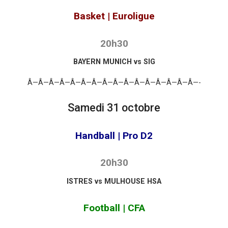
Basket | Euroligue
20h30
BAYERN MUNICH vs SIG
Â—Â—Â—Â—Â—Â—Â—Â—Â—Â—Â—Â—Â—Â—Â—Â—-
Samedi 31 octobre
Handball | Pro D2
20h30
ISTRES vs MULHOUSE HSA
Football | CFA