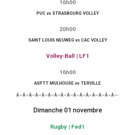
16h00
PUC vs STRASBOURG VOLLEY
20h00
SAINT LOUIS NEUWEG vs CAC VOLLEY
Volley-Ball | LF1
16h00
ASPTT MULHOUSE vs TERVILLE
Â—Â—Â—Â—Â—Â—Â—Â—Â—Â—Â—Â—Â—Â—Â—Â—-
Dimanche 01 novembre
Rugby | Fed1