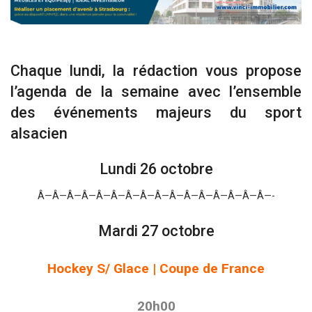
Chaque lundi, la rédaction vous propose
l’agenda de la semaine avec l’ensemble
des événements majeurs du sport
alsacien
Lundi 26 octobre
Â—Â—Â—Â—Â—Â—Â—Â—Â—Â—Â—Â—Â—Â—Â—Â—-
Mardi 27 octobre
Hockey S/ Glace | Coupe de France
20h00