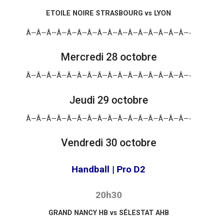
ETOILE NOIRE STRASBOURG vs LYON
Â—Â—Â—Â—Â—Â—Â—Â—Â—Â—Â—Â—Â—Â—Â—Â—-
Mercredi 28 octobre
Â—Â—Â—Â—Â—Â—Â—Â—Â—Â—Â—Â—Â—Â—Â—Â—-
Jeudi 29 octobre
Â—Â—Â—Â—Â—Â—Â—Â—Â—Â—Â—Â—Â—Â—Â—Â—-
Vendredi 30 octobre
Handball | Pro D2
20h30
GRAND NANCY HB vs SÉLESTAT AHB