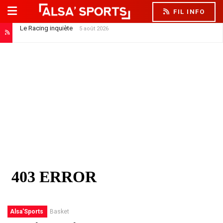
FIL INFO
Le Racing inquiète
5 août 2026
Hugo Oliveira : « Dîtes aux supporters de ne pas s’inquiéter »
5 août 2026
Alsa'Sports
Basket