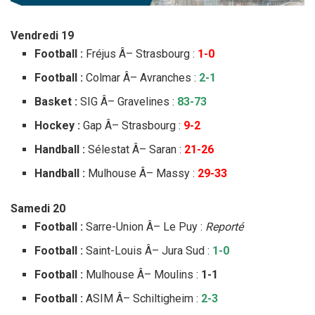
Vendredi 19
Football :
Fréjus Â– Strasbourg :
1-0
Football :
Colmar Â– Avranches :
2-1
Basket :
SIG Â– Gravelines :
83-73
Hockey :
Gap Â– Strasbourg :
9-2
Handball :
Sélestat Â– Saran :
21-26
Handball :
Mulhouse Â– Massy :
29-33
Samedi 20
Football :
Sarre-Union Â– Le Puy :
Reporté
Football :
Saint-Louis Â– Jura Sud :
1-0
Football :
Mulhouse Â– Moulins :
1-1
Football :
ASIM Â– Schiltigheim :
2-3