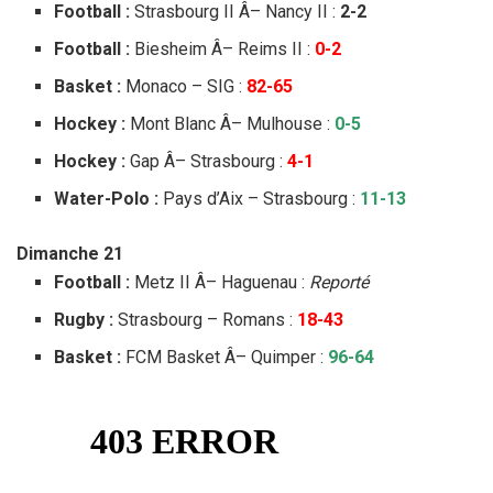
Football :
Strasbourg II Â– Nancy II :
2-2
Football :
Biesheim Â– Reims II :
0-2
Basket :
Monaco – SIG :
82-65
Hockey :
Mont Blanc Â– Mulhouse :
0-5
Hockey :
Gap Â– Strasbourg :
4-1
Water-Polo :
Pays d’Aix – Strasbourg :
11-13
Dimanche 21
Football :
Metz II Â– Haguenau :
Reporté
Rugby :
Strasbourg – Romans :
18-43
Basket :
FCM Basket Â– Quimper :
96-64