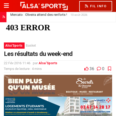
FIL INFO
Oliveira rassure les supporters et interpelle ses dirigeants
9 août 2026
Alsa'Sports
Basket
Les résultats du week-end
22 Fév 2016 11:46
par
Alsa'Sports
36
0
Temps de lecture : 4 mins