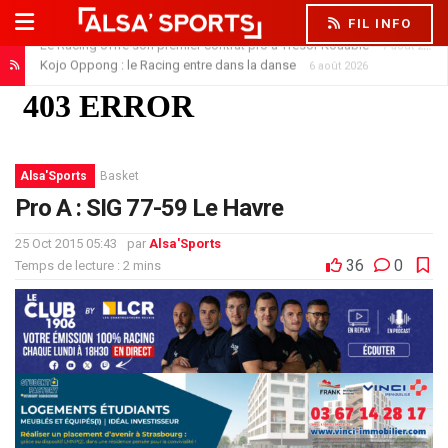
FIL INFO
Le Racing offre son premier contrat pro à Trésor Kouablé
7 août 2026
Kojo Oppong : le Racing entre dans la danse
6 août 2026
Alsa'Sports
Basket
Pro A : SIG 77-59 Le Havre
25 Oct 2015 05:43
par
Alsa'Sports
36
0
Temps de lecture : 2 mins