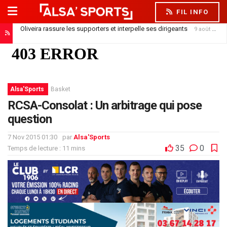
FIL INFO
Cinq matchs, cinq défaites : le Racing joue contre la montre
9 août 2026
Alsa'Sports
Basket
RCSA-Consolat : Un arbitrage qui pose
question
7 Nov 2015 01:30
par
Alsa'Sports
35
0
Temps de lecture : 11 mins