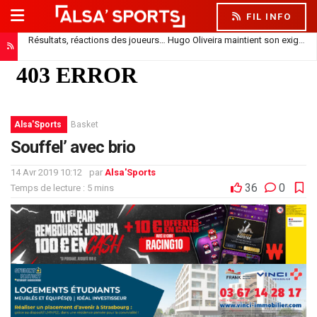
FIL INFO
Résultats, réactions des joueurs… Hugo Oliveira maintient son exigence
Alsa'Sports
Basket
Souffel’ avec brio
14 Avr 2019 10:12
par
Alsa'Sports
36
0
Temps de lecture : 5 mins