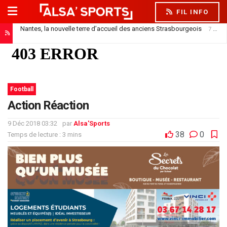
FIL INFO
Nantes, la nouvelle terre d’accueil des anciens Strasbourgeois
7 août 2026
Football
Action Réaction
9 Déc 2018 03:32
par
Alsa'Sports
38
0
Temps de lecture : 3 mins