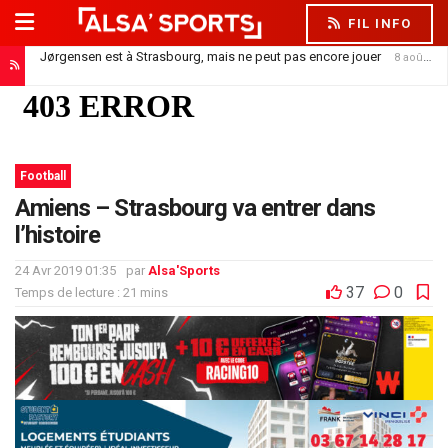
FIL INFO
Jørgensen est à Strasbourg, mais ne peut pas encore jouer
8 août 2026
Football
Amiens – Strasbourg va entrer dans
l’histoire
24 Avr 2019 01:35
par
Alsa'Sports
37
0
Temps de lecture : 21 mins