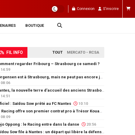
Connexion
S'inscrire
ENAIRES
BOUTIQUE
FIL INFO
TOUT
MERCATO - RCSA
mment regarder Fribourg – Strasbourg ce samedi ?
14:59
Jørgensen est à Strasbourg, mais ne peut pas encore jouer
08:06
Nantes, la nouvelle terre d’accueil des anciens Strasbourgeois
14:51
ficiel : Saïdou Sow prêté au FC Nantes
10:10
Le Racing offre son premier contrat pro à Trésor Kouablé
08:09
jo Oppong : le Racing entre dans la danse
20:56
Saïdou Sow file à Nantes : un départ qui libère la défense