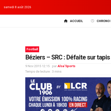
samedi 8 août 2026
ACCUEIL
CHRONO 
Football
Béziers – SRC : Défaite sur tapis
9 Nov 2015 12:15
par
Alsa'Sports
Temps de lecture : 3 mins