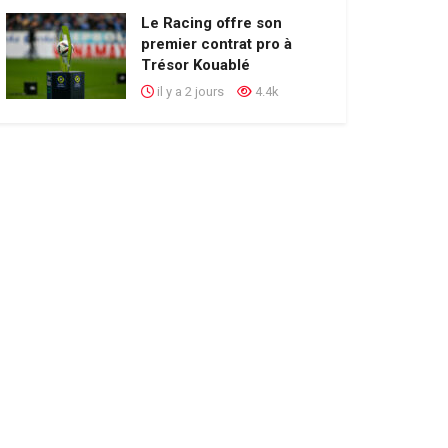
Le Racing offre son
premier contrat pro à
Trésor Kouablé
il y a 2 jours
4.4k