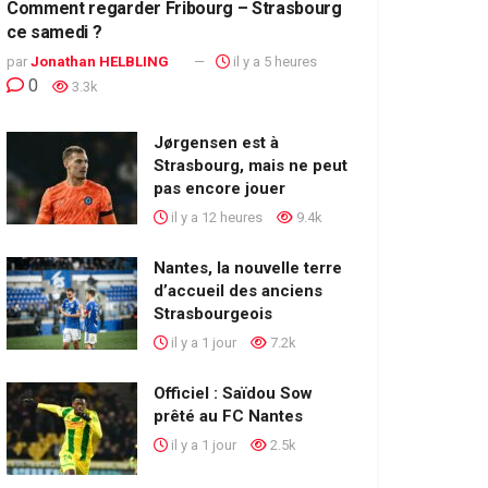
Comment regarder Fribourg – Strasbourg
ce samedi ?
par
Jonathan HELBLING
il y a 5 heures
0
3.3k
Jørgensen est à
Strasbourg, mais ne peut
pas encore jouer
il y a 12 heures
9.4k
Nantes, la nouvelle terre
d’accueil des anciens
Strasbourgeois
il y a 1 jour
7.2k
Officiel : Saïdou Sow
prêté au FC Nantes
il y a 1 jour
2.5k