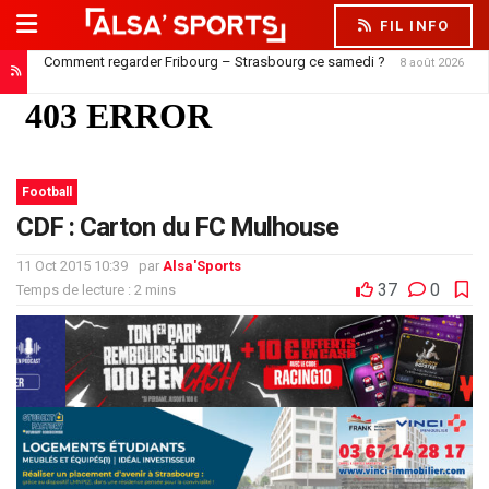
FIL INFO
Comment regarder Fribourg – Strasbourg ce samedi ?
8 août 2026
Football
CDF : Carton du FC Mulhouse
11 Oct 2015 10:39
par
Alsa'Sports
37
0
Temps de lecture : 2 mins