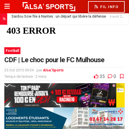
FIL INFO
Saïdou Sow file à Nantes : un départ qui libère la défense
6 août 2026
Football
CDF | Le choc pour le FC Mulhouse
25 Oct 2015 09:34
par
Alsa'Sports
35
0
Temps de lecture : 2 mins