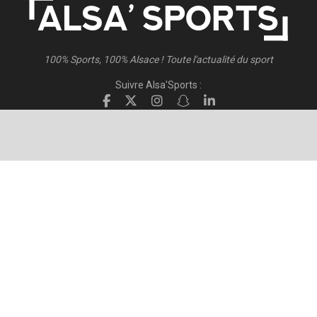
100% Sports, 100% Alsace ! Toute l'actualité du sport
Suivre Alsa'Sports :
Suivre Direct Racing :
© 2026
Alsa'Sports
- Tous droits réservés
Création :
FISCHER.Alsace
Publicité – Espace Partenaires
Politique de confidentialité
Conditions générales d’utilisation
Conditions générales de vente
Mentions Légales
Contact