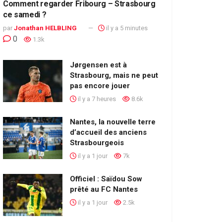
Comment regarder Fribourg – Strasbourg
ce samedi ?
par
Jonathan HELBLING
il y a 5 minutes
0
1.3k
Jørgensen est à
Strasbourg, mais ne peut
pas encore jouer
il y a 7 heures
8.6k
Nantes, la nouvelle terre
d’accueil des anciens
Strasbourgeois
il y a 1 jour
7k
Officiel : Saïdou Sow
prêté au FC Nantes
il y a 1 jour
2.5k