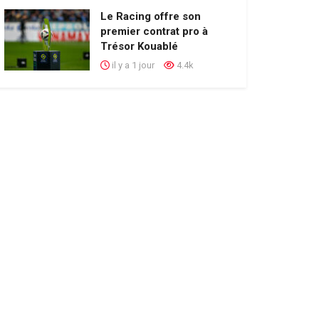
Le Racing offre son
premier contrat pro à
Trésor Kouablé
il y a 1 jour
4.4k