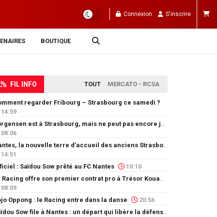
Connexion
S'inscrire
ENAIRES
BOUTIQUE
FIL INFO
TOUT
MERCATO - RCSA
mment regarder Fribourg – Strasbourg ce samedi ?
14:59
Jørgensen est à Strasbourg, mais ne peut pas encore jouer
08:06
Nantes, la nouvelle terre d’accueil des anciens Strasbourgeois
14:51
ficiel : Saïdou Sow prêté au FC Nantes
10:10
Le Racing offre son premier contrat pro à Trésor Kouablé
08:09
jo Oppong : le Racing entre dans la danse
20:56
Saïdou Sow file à Nantes : un départ qui libère la défense