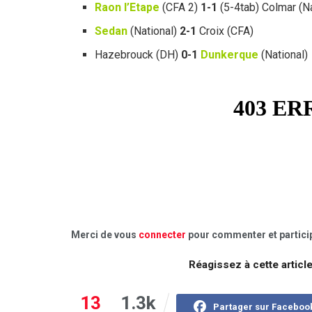
Raon l’Etape
(CFA 2)
1-1
(5-4tab) Colmar (Na
Sedan
(National)
2-1
Croix (CFA)
Hazebrouck (DH)
0-1
Dunkerque
(National)
Merci de vous
connecter
pour commenter et particip
Réagissez à cette articl
13
1.3k
Partager sur Faceboo