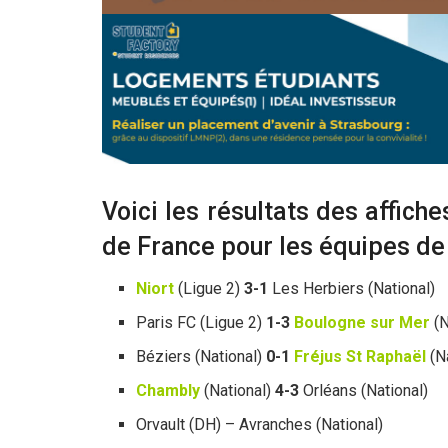
Voici les résultats des affic
de France pour les équipes de
Niort
(Ligue 2)
3-1
Les Herbiers (National)
Paris FC (Ligue 2)
1-3
Boulogne sur Mer
(N
Béziers (National)
0-1
Fréjus St Raphaël
(Na
Chambly
(National)
4-3
Orléans (National)
Orvault (DH) – Avranches (National)