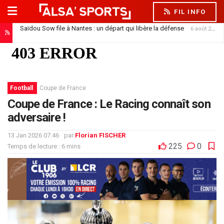
FIL INFO
Saïdou Sow file à Nantes : un départ qui libère la défense
6 août 2026
Football
Coupe de France
Coupe de France : Le Racing connaît son
adversaire !
13 Jan 2026 07:46
par
Florian FISCHER
225
0
Temps de lecture : 6 mins