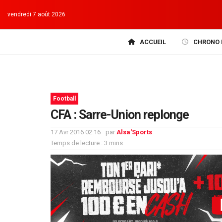
vendredi 7 août 2026
ACCUEIL
CHRONO 
Football
CFA : Sarre-Union replonge
17 Avr 2016 02:16
par
Alsa'Sports
Temps de lecture : 3 mins