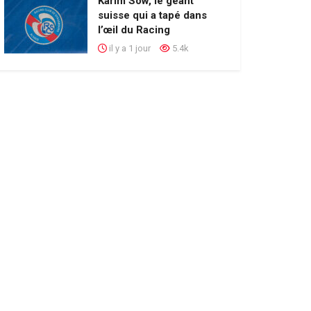
Karim Sow, le géant
suisse qui a tapé dans
l’œil du Racing
il y a 1 jour
5.4k