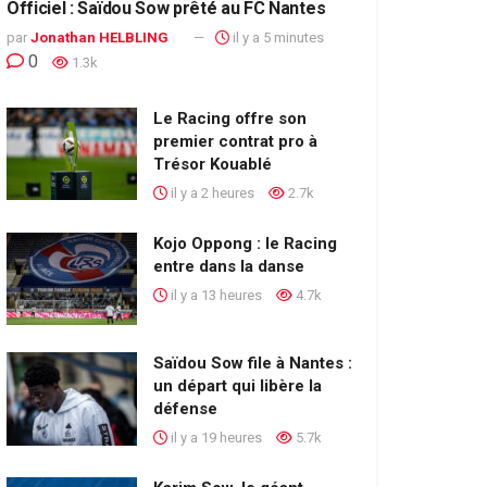
Officiel : Saïdou Sow prêté au FC Nantes
par
Jonathan HELBLING
il y a 5 minutes
0
1.3k
Le Racing offre son
premier contrat pro à
Trésor Kouablé
il y a 2 heures
2.7k
Kojo Oppong : le Racing
entre dans la danse
il y a 13 heures
4.7k
Saïdou Sow file à Nantes :
un départ qui libère la
défense
il y a 19 heures
5.7k