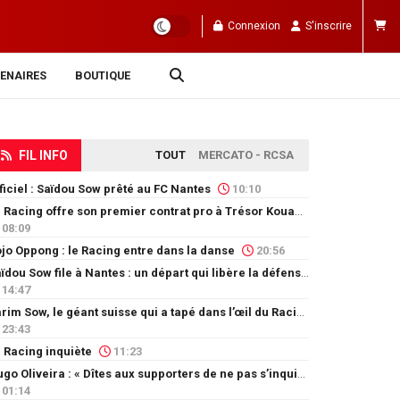
Connexion
S'inscrire
ENAIRES
BOUTIQUE
FIL INFO
TOUT
MERCATO - RCSA
ficiel : Saïdou Sow prêté au FC Nantes
10:10
Le Racing offre son premier contrat pro à Trésor Kouablé
08:09
jo Oppong : le Racing entre dans la danse
20:56
Saïdou Sow file à Nantes : un départ qui libère la défense
14:47
Karim Sow, le géant suisse qui a tapé dans l’œil du Racing
23:43
 Racing inquiète
11:23
Hugo Oliveira : « Dîtes aux supporters de ne pas s’inquiéter »
01:14