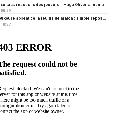
Résultats, réactions des joueurs… Hugo Oliveira maintient son exigence
00:59
Doukouré absent de la feuille de match : simple repos ou départ imminent ?
18:37