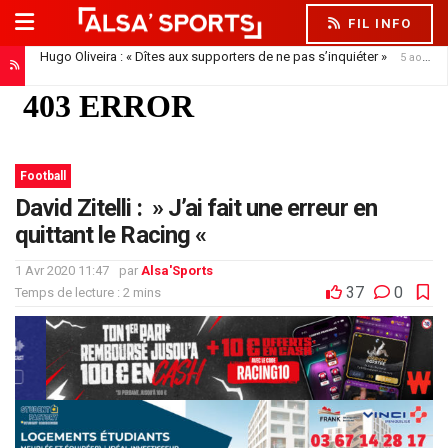
FIL INFO
Hugo Oliveira : « Dîtes aux supporters de ne pas s’inquiéter »
5 août 2026
Football
David Zitelli : » J’ai fait une erreur en
quittant le Racing «
1 Avr 2020 11:47
par
Alsa'Sports
37
0
Temps de lecture : 2 mins