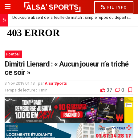
FIL INFO
Doukouré absent de la feuille de match : simple repos ou départ imminent ?
Football
Dimitri Lienard : « Aucun joueur n’a triché
ce soir »
3 Nov 2019 01:13
par
Alsa'Sports
37
0
Temps de lecture : 1 min