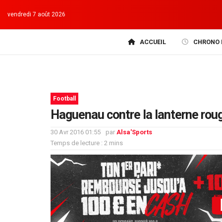
vendredi 7 août 2026
ACCUEIL
CHRONO 
Football
Haguenau contre la lanterne rou
30 Avr 2016 01:55
par
Alsa'Sports
Temps de lecture : 2 mins