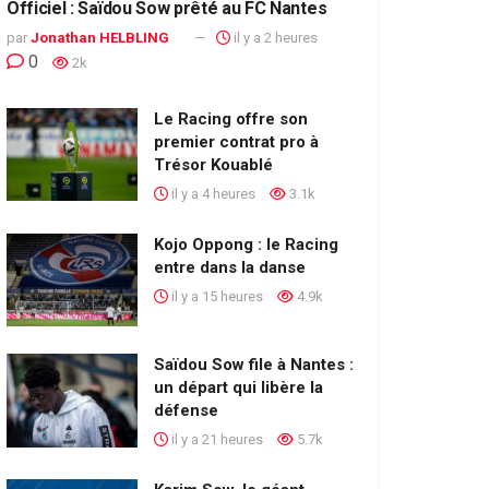
Officiel : Saïdou Sow prêté au FC Nantes
par
Jonathan HELBLING
il y a 2 heures
0
2k
Le Racing offre son
premier contrat pro à
Trésor Kouablé
il y a 4 heures
3.1k
Kojo Oppong : le Racing
entre dans la danse
il y a 15 heures
4.9k
Saïdou Sow file à Nantes :
un départ qui libère la
défense
il y a 21 heures
5.7k