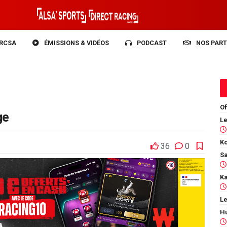
RCSA
ÉMISSIONS & VIDÉOS
PODCAST
NOS PART
Of
ge
Ko
36
0
Le