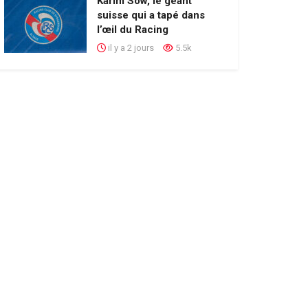
Karim Sow, le géant
suisse qui a tapé dans
l’œil du Racing
il y a 2 jours
5.5k