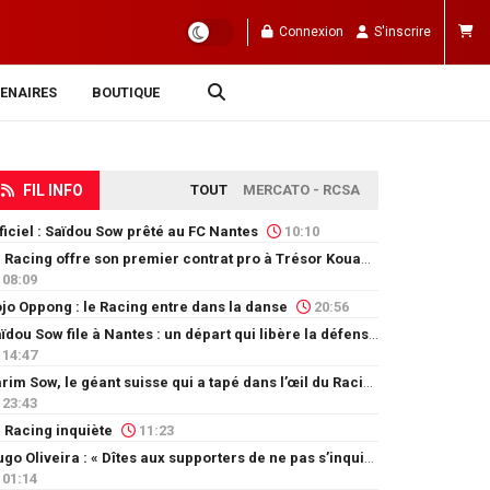
Connexion
S'inscrire
ENAIRES
BOUTIQUE
FIL INFO
TOUT
MERCATO - RCSA
ficiel : Saïdou Sow prêté au FC Nantes
10:10
Le Racing offre son premier contrat pro à Trésor Kouablé
08:09
jo Oppong : le Racing entre dans la danse
20:56
Saïdou Sow file à Nantes : un départ qui libère la défense
14:47
Karim Sow, le géant suisse qui a tapé dans l’œil du Racing
23:43
 Racing inquiète
11:23
Hugo Oliveira : « Dîtes aux supporters de ne pas s’inquiéter »
01:14