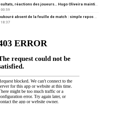
Résultats, réactions des joueurs… Hugo Oliveira maintient son exigence
00:59
Doukouré absent de la feuille de match : simple repos ou départ imminent ?
18:37