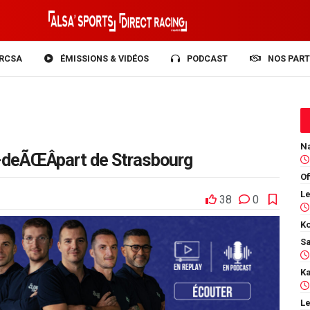
RCSA
ÉMISSIONS & VIDÉOS
PODCAST
NOS PART
-deÃŒÂpart de Strasbourg
Of
38
0
Ko
Le