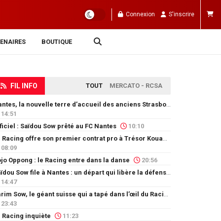
Connexion
S'inscrire
ENAIRES
BOUTIQUE
FIL INFO
TOUT
MERCATO - RCSA
Nantes, la nouvelle terre d’accueil des anciens Strasbourgeois
14:51
ficiel : Saïdou Sow prêté au FC Nantes
10:10
Le Racing offre son premier contrat pro à Trésor Kouablé
08:09
jo Oppong : le Racing entre dans la danse
20:56
Saïdou Sow file à Nantes : un départ qui libère la défense
14:47
Karim Sow, le géant suisse qui a tapé dans l’œil du Racing
23:43
 Racing inquiète
11:23