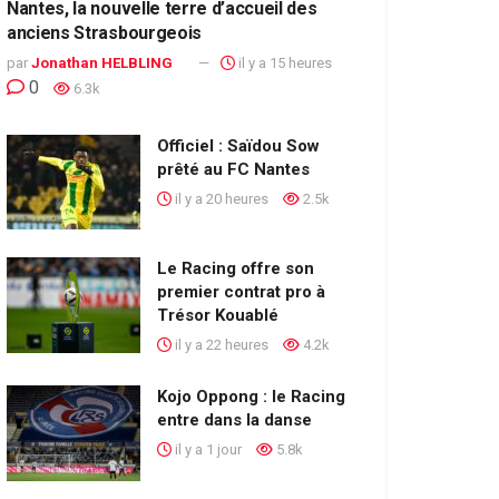
Nantes, la nouvelle terre d’accueil des
anciens Strasbourgeois
par
Jonathan HELBLING
il y a 15 heures
0
6.3k
Officiel : Saïdou Sow
prêté au FC Nantes
il y a 20 heures
2.5k
Le Racing offre son
premier contrat pro à
Trésor Kouablé
il y a 22 heures
4.2k
Kojo Oppong : le Racing
entre dans la danse
il y a 1 jour
5.8k