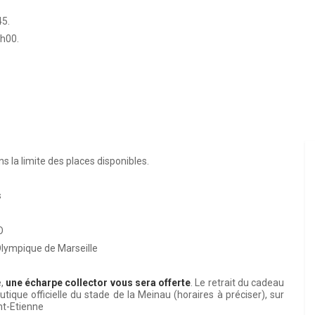
45.
5h00.
ns la limite des places disponibles.
s
O
lympique de Marseille
e,
une écharpe collector vous sera offerte
. Le retrait du cadeau
utique officielle du stade de la Meinau (horaires à préciser), sur
nt-Etienne