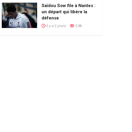
Saïdou Sow file à Nantes :
un départ qui libère la
défense
il y a 2 jours
5.8k