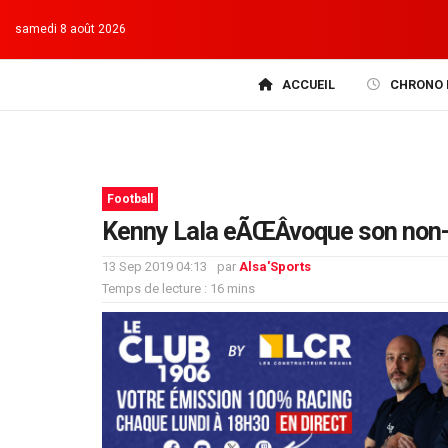
samedi 8 août 2026
ACCUEIL
CHRONO 
Football
Kenny Lala eÃŒÂvoque son non
13 Sep 2019 04:13
par
Alsa'Sports
Temps de lecture : 16 mins