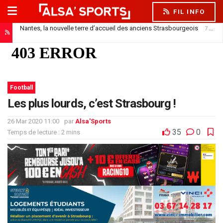
FIL INFO
Nantes, la nouvelle terre d’accueil des anciens Strasbourgeois
7 août 2026
Football
Les plus lourds, c’est Strasbourg !
26 Mar 2020 11:00
par
Alsa'Sports
35
0
Temps de lecture : 2 mins