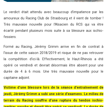
Le verdict était attendu avec beaucoup d’impatience par les
amoureux du Racing Club de Strasbourg et il vient de tomber !
Très mauvaise nouvelle pour l’Alsacien du RCS qui va être
écarté pendant plusieurs mois suite à sa blessure aux ischio-
fessiers.
Formé au Racing, Jérémy Grimm arrive en fin de contrat à
l’issue de cette saison 2018/2019 et risque de ne pas retrouver
la compétition d’ici-là. Effectivement, le Haut-Rhinois a été
opéré ce vendredi et devrait désormais être absent pour une
durée de 4 à 6 mois. Une très mauvaise nouvelle pour le
capitaine adjoint.
Victime d’une blessure lors de la séance d’entraînement de
jeudi,
Jérémy Grimm
a subi une série d’examens. Le milieu de
terrain du Racing souffre d’une rupture du tendon ischio-
jambier gauche et devait être opéré ce vendredi. La durée de