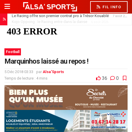
FIL INFO
Kojo Oppong : le Racing entre dans la danse
6 août 2026
Football
Marquinhos laissé au repos !
5 Déc 2018 03:33
par
Alsa'Sports
36
0
Temps de lecture : 4 mins