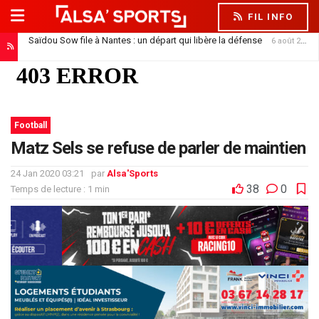
FIL INFO
Saïdou Sow file à Nantes : un départ qui libère la défense
6 août 2026
Football
Matz Sels se refuse de parler de maintien
24 Jan 2020 03:21
par
Alsa'Sports
38
0
Temps de lecture : 1 min