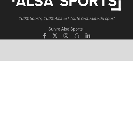
100% Sports, 100% Alsace ! Toute l'actualité du sport
Suivre Alsa'Sports :
Suivre Direct Racing :
© 2026
Alsa'Sports
- Tous droits réservés
Création :
FISCHER.Alsace
Publicité – Espace Partenaires
Politique de confidentialité
Conditions générales d’utilisation
Conditions générales de vente
Mentions Légales
Contact