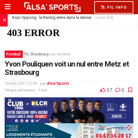
FIL INFO
Kojo Oppong : le Racing entre dans la danse
6 août 2026
Football
RC Strasbourg
Les anciens
Yvon Pouliquen voit un nul entre Metz et
Strasbourg
19 Déc 2017 12:39
par
Alsa'Sports
37
0
Temps de lecture : 1 min